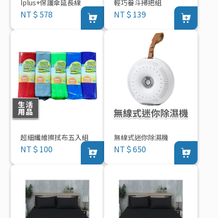
Iplus+保護傘延長線
輕巧畚斗掃把組
NT＄578
NT＄139
超細纖維擦拭布五入組
無線式迷你除濕機
NT＄100
NT＄650