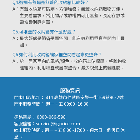
Q4.
選擇有蓋還是無蓋的收納箱比較好？
A：
有蓋收納箱可防塵、方便堆疊；無蓋收納箱取物方便。
主要看需求，常用物品或放櫃內可用無蓋，長期存放或
需堆疊則選有蓋。
Q5.
可堆疊的收納箱有什麼好處？
A：
最大好處是節省平面空間，能有效利用垂直空間向上疊
加。
Q6.
如何利用收納箱讓家裡空間看起來更整齊？
A：
統一居家室內的風格/顏色、收納箱上貼標籤、將雜物收
進箱內、利用堆疊或層架整合，減少視覺上的雜亂感。
服務資訊
門市自取地址： 814 高雄市仁武區安樂一街169巷96-2號
門市服務時間： 週一 ~ 五 09:00~16:30
連絡電話： 0800-066-598
客服信箱：service@igprice.com
線上服務時間：週一 ~ 五 8:00~17:00，週六日、例假日休
息 。