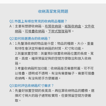
收納清潔常見問題
Q1.
市面上有哪些常見的收納用品種類？
A：
主要有塑膠收納箱、
布質收納袋
、
紙製收納盒
、
文件收
納箱
、
可堆疊收納箱
、
下掀式整理箱
等。
Q2.
如何挑選適合的收納箱？
A：
1.先釐清收納的物品是什麼：物品的種類、大小、重量
和特性會決定所需收納箱的材質、尺寸和功能。
2.測量放置空間：測量預計放置收納箱位置的長度、寬
度、高度，確保預留足夠的空間方便取出和放入收納
箱。
3.考量收納箱附加功能：收納箱是否需要附蓋、可不可
以堆疊、透明或不透明、有沒有需要輪子、需要可摺疊
收納嗎、有沒有把手方便搬運。
Q3.
如何評估收納箱尺寸需求？
A：
先量好放置空間的長寬高，再估算收納物品的體積，選
擇尺寸稍大的箱子通常較實用，但要預留空間方便搬
取。