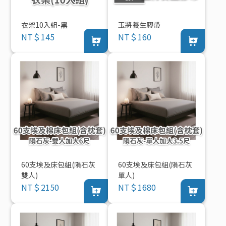
衣架10入組-黑
玉將養生膠帶
NT＄145
NT＄160
60支埃及床包組(隕石灰
60支埃及床包組(隕石灰
雙人)
單人)
NT＄2150
NT＄1680