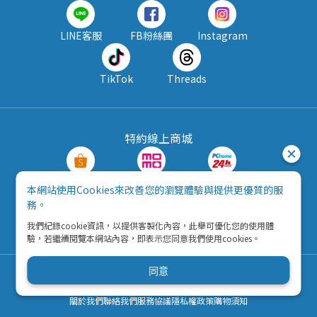
LINE客服
FB粉絲團
Instagram
TikTok
Threads
特約線上商城
蝦皮購物
MOMO購物
PChome24h
本網站使用Cookies來改善您的瀏覽體驗與提供更優質的服
務。
露天拍賣
酷澎
我們紀錄cookie資訊，以提供客製化內容，此舉可優化您的使用體
驗，若繼續閱覽本網站內容，即表示您同意我們使用cookies。
同意
Copyright © 2026 五九八資訊科技有限公司
營利事業統一編號：42792216
關於我們
聯絡我們
服務協議
隱私權政策
購物須知