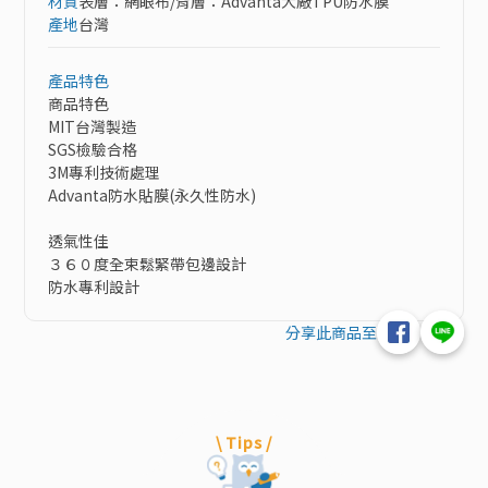
材質
表層：網眼布/背層：Advanta大廠TPU防水膜
產地
台灣
產品特色
商品特色

MIT台灣製造

SGS檢驗合格

3M專利技術處理

Advanta防水貼膜(永久性防水)

透氣性佳

３６０度全束鬆緊帶包邊設計

防水專利設計
分享此商品至
\ Tips /