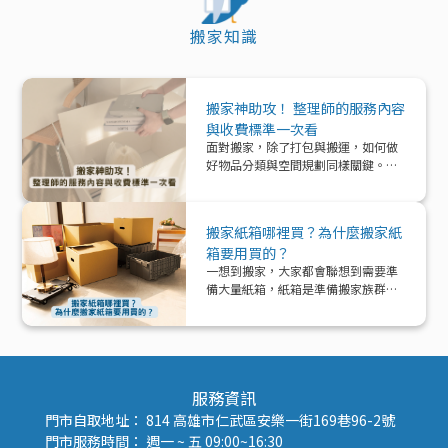
搬家知識
搬家神助攻！ 整理師的服務內容
與收費標準一次看
面對搬家，除了打包與搬運，如何做
好物品分類與空間規劃同樣關鍵。本
文帶你深入了解「整理師」這個專業
角色，從服務內容、收費模式到實際
在搬家中能提供的協助與加值效益，
搬家紙箱哪裡買？為什麼搬家紙
一次解析！
箱要用買的？
一想到搬家，大家都會聯想到需要準
備大量紙箱，紙箱是準備搬家族群的
好夥伴！那該怎麼準備紙箱呢？
服務資訊
門市自取地址： 814 高雄市仁武區安樂一街169巷96-2號
門市服務時間： 週一 ~ 五 09:00~16:30