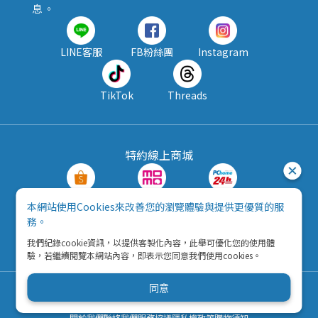
息 。
LINE客服
FB粉絲團
Instagram
TikTok
Threads
特約線上商城
蝦皮購物
MOMO購物
PChome24h
本網站使用Cookies來改善您的瀏覽體驗與提供更優質的服
務。
露天拍賣
酷澎
我們紀錄cookie資訊，以提供客製化內容，此舉可優化您的使用體
驗，若繼續閱覽本網站內容，即表示您同意我們使用cookies。
同意
Copyright © 2026 五九八資訊科技有限公司
營利事業統一編號：42792216
關於我們
聯絡我們
服務協議
隱私權政策
購物須知