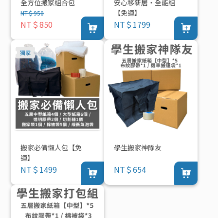
全方位搬家組合包
安心移新居・全能組
【免運】
NT＄950
NT＄850
NT＄1799
搬家必備懶人包【免
學生搬家神隊友
運】
NT＄1499
NT＄654