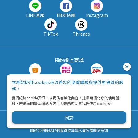
LINE客服
FB粉絲團
Instagram
TikTok
Threads
特約線上商城
蝦皮購物
MOMO購物
PChome24h
本網站使用Cookies來改善您的瀏覽體驗與提供更優質的服
務。
露天拍賣
酷澎
我們紀錄cookie資訊，以提供客製化內容，此舉可優化您的使用體
驗，若繼續閱覽本網站內容，即表示您同意我們使用cookies。
同意
Copyright © 2026 五九八資訊科技有限公司
營利事業統一編號：42792216
關於我們
聯絡我們
服務協議
隱私權政策
購物須知