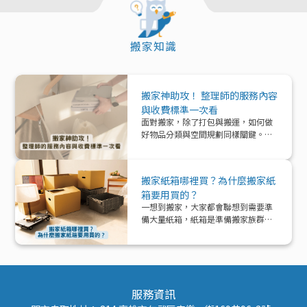
搬家知識
搬家神助攻！ 整理師的服務內容
與收費標準一次看
面對搬家，除了打包與搬運，如何做
好物品分類與空間規劃同樣關鍵。本
文帶你深入了解「整理師」這個專業
角色，從服務內容、收費模式到實際
在搬家中能提供的協助與加值效益，
搬家紙箱哪裡買？為什麼搬家紙
一次解析！
箱要用買的？
一想到搬家，大家都會聯想到需要準
備大量紙箱，紙箱是準備搬家族群的
好夥伴！那該怎麼準備紙箱呢？
服務資訊