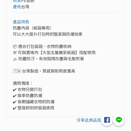
材質
PE塑膠
產地
台灣
產品特色
防塵內袋（紙箱專用）

可以大大提升打包時的整潔與防潮效果

📦 適合打包裝箱、衣物防塵收納

💯 可與賣場內【大型五層搬家紙箱】搭配使用

🌫 防塵防汙，有效阻隔灰塵與毛髮附著

🇹🇼 台灣製造，質感與耐用度兼具

適用情境：

✔️ 衣物分類打包

✔️ 換季防塵防潮

✔️ 長期儲藏衣物的防護

✔️ 整理師到府裝箱使用
分享此商品至