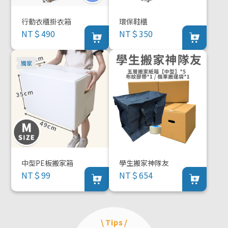
行動衣櫃掛衣箱
環保鞋櫃
NT＄490
NT＄350
中型PE板搬家箱
學生搬家神隊友
NT＄99
NT＄654
\ Tips /