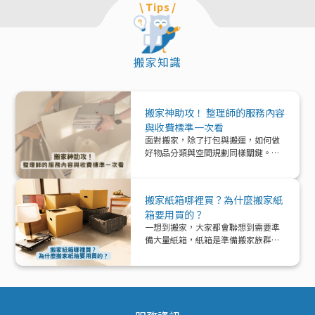
\ Tips /
搬家知識
搬家神助攻！ 整理師的服務內容
與收費標準一次看
面對搬家，除了打包與搬運，如何做
好物品分類與空間規劃同樣關鍵。本
文帶你深入了解「整理師」這個專業
角色，從服務內容、收費模式到實際
在搬家中能提供的協助與加值效益，
搬家紙箱哪裡買？為什麼搬家紙
一次解析！
箱要用買的？
一想到搬家，大家都會聯想到需要準
備大量紙箱，紙箱是準備搬家族群的
好夥伴！那該怎麼準備紙箱呢？