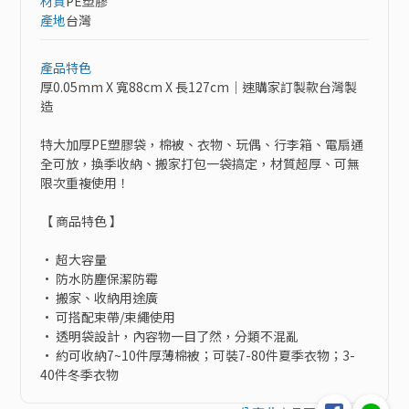
材質
PE塑膠
產地
台灣
產品特色
厚0.05mm X 寬88cm X 長127cm｜速購家訂製款台灣製
造

特大加厚PE塑膠袋，棉被、衣物、玩偶、行李箱、電扇通
全可放，換季收納、搬家打包一袋搞定，材質超厚、可無
限次重複使用！

【 商品特色 】 

• 超大容量

• 防水防塵保潔防霉

• 搬家、收納用途廣

• 可搭配束帶/束繩使用

• 透明袋設計，內容物一目了然，分類不混亂

• 約可收納7~10件厚薄棉被；可裝7-80件夏季衣物；3-