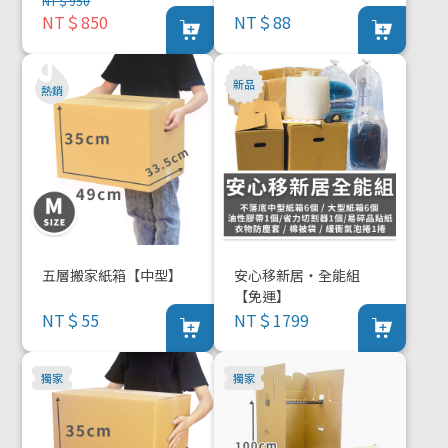
NT＄950
NT＄850
NT＄88
五層搬家紙箱【中型】
安心移新居・全能組
【免運】
NT＄55
NT＄1799