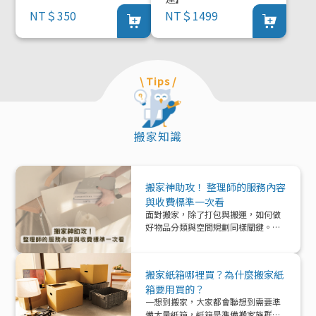
NT＄350
NT＄1499
\ Tips /
搬家知識
搬家神助攻！ 整理師的服務內容
與收費標準一次看
面對搬家，除了打包與搬運，如何做
好物品分類與空間規劃同樣關鍵。本
文帶你深入了解「整理師」這個專業
角色，從服務內容、收費模式到實際
在搬家中能提供的協助與加值效益，
搬家紙箱哪裡買？為什麼搬家紙
一次解析！
箱要用買的？
一想到搬家，大家都會聯想到需要準
備大量紙箱，紙箱是準備搬家族群的