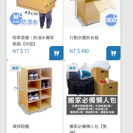
雨季首選｜防潑水搬家
行動衣櫃掛衣箱
紙箱【中型】
NT＄77
NT＄490
環保鞋櫃
搬家必備懶人包【免
運】