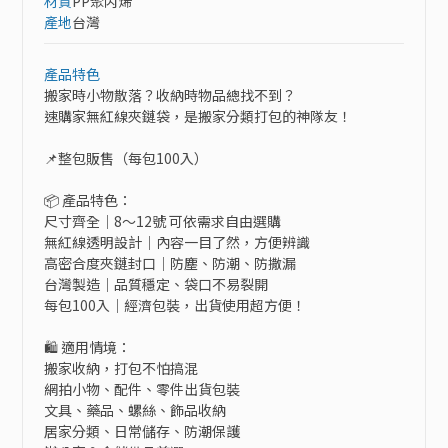
材質
PP聚丙烯
產地
台灣
產品特色
搬家時小物散落？收納時物品總找不到？

速購家無紅線夾鏈袋，是搬家分類打包的神隊友！

📌整包販售（每包100入）

📦 產品特色：

尺寸齊全｜8～12號 可依需求自由選購

無紅線透明設計｜內容一目了然，方便辨識

高密合度夾鏈封口｜防塵、防潮、防撒漏

台灣製造｜品質穩定、袋口不易裂開

每包100入｜經濟包裝，出貨使用超方便！

🛍 適用情境：

搬家收納，打包不怕搞混

網拍小物、配件、零件出貨包裝

文具、藥品、螺絲、飾品收納

居家分類、日常儲存、防潮保護
