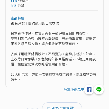
材質
PP塑料
產地
台灣
產品特色
🏠台灣製｜簡約耐用的日常衣架

日常衣物整理，其實只需要一款好用又耐用的衣架。

英吉利黑色衣架由聯府台灣製造，設計簡單實用，能穩定
吊掛各類日常衣物，讓衣櫃收納更整齊有序。

衣架採用穩固結構設計，不易變形，能承托襯衫、外套、
上衣等日常服裝。黑色簡約外觀百搭耐看，不論是家庭衣
櫃、租屋空間或洗衣晾曬使用都合適。

10入組包裝，方便一次補齊衣櫃衣架數量，整理衣物更有
效率。
分享此商品至
您可能也會喜歡...