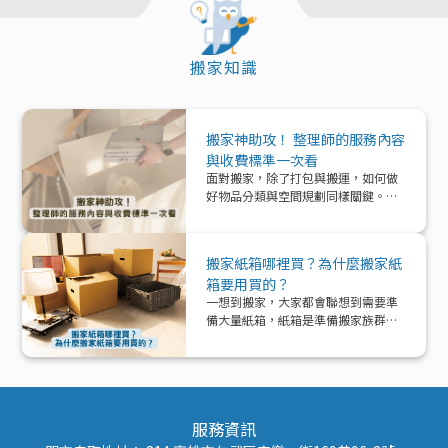
搬家知識
搬家神助攻！ 整理師的服務內容
與收費標準一次看
面對搬家，除了打包與搬運，如何做
好物品分類與空間規劃同樣關鍵。本
文帶你深入了解「整理師」這個專業
角色，從服務內容、收費模式到實際
在搬家中能提供的協助與加值效益，
搬家紙箱哪裡買？為什麼搬家紙
一次解析！
箱要用買的？
一想到搬家，大家都會聯想到需要準
備大量紙箱，紙箱是準備搬家族群的
好夥伴！那該怎麼準備紙箱呢？
服務資訊