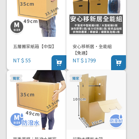
五層搬家紙箱【中型】
安心移新居・全能組
【免運】
NT＄55
NT＄1799
雨季首選｜防潑水搬家
行動衣櫃掛衣箱