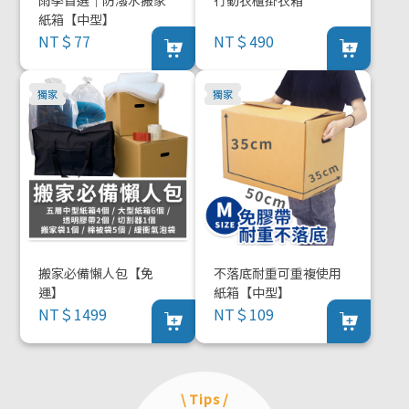
紙箱【中型】
NT＄77
NT＄490
搬家必備懶人包【免
不落底耐重可重複使用
運】
紙箱【中型】
NT＄1499
NT＄109
\ Tips /