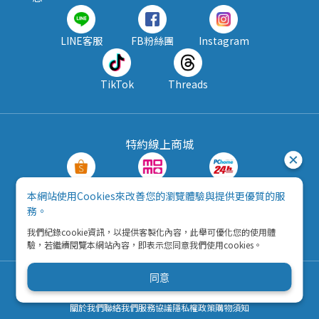
LINE客服
FB粉絲團
Instagram
TikTok
Threads
特約線上商城
蝦皮購物
MOMO購物
PChome24h
本網站使用Cookies來改善您的瀏覽體驗與提供更優質的服
務。
露天拍賣
酷澎
我們紀錄cookie資訊，以提供客製化內容，此舉可優化您的使用體
驗，若繼續閱覽本網站內容，即表示您同意我們使用cookies。
同意
Copyright © 2026 五九八資訊科技有限公司
營利事業統一編號：42792216
關於我們
聯絡我們
服務協議
隱私權政策
購物須知