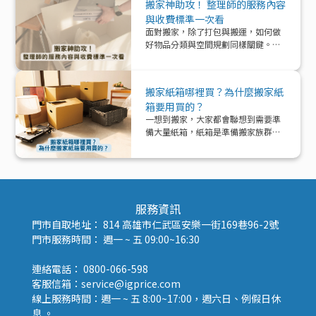
搬家神助攻！ 整理師的服務內容
與收費標準一次看
面對搬家，除了打包與搬運，如何做
好物品分類與空間規劃同樣關鍵。本
文帶你深入了解「整理師」這個專業
角色，從服務內容、收費模式到實際
在搬家中能提供的協助與加值效益，
搬家紙箱哪裡買？為什麼搬家紙
一次解析！
箱要用買的？
一想到搬家，大家都會聯想到需要準
備大量紙箱，紙箱是準備搬家族群的
好夥伴！那該怎麼準備紙箱呢？
服務資訊
門市自取地址： 814 高雄市仁武區安樂一街169巷96-2號
門市服務時間： 週一 ~ 五 09:00~16:30
連絡電話： 0800-066-598
客服信箱：service@igprice.com
線上服務時間：週一 ~ 五 8:00~17:00，週六日、例假日休
息 。