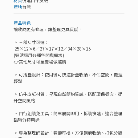
材質
仿進口牛皮紙
產地
台灣
產品特色
讓收納更有條理，讓整理更具質感。

◦ 三種尺寸可選：

 25×12×6／27×17×12／34×28×15

(靈活應用各種空間與需求)

👉其他尺寸可至賣場做選購

◦ 可摺疊設計：使用後可快速折疊收納，不佔空間，搬運
輕鬆

◦ 仿牛皮紙材質：呈現自然簡約質感，搭配環保概念，提
升空間風格

◦ 自行組裝免工具：簡單展開即用，拆裝快速，適合整理
臨時分類用途

◦ 專為整理師設計：輕便可攜，方便到府收納、打包分類