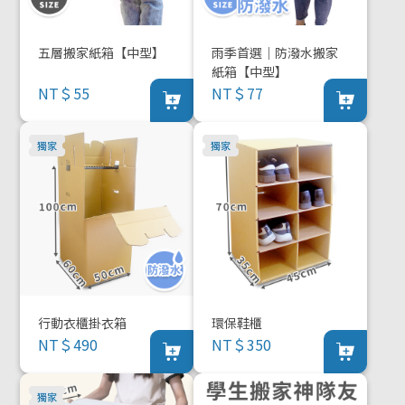
五層搬家紙箱【中型】
雨季首選｜防潑水搬家
紙箱【中型】
NT＄55
NT＄77
行動衣櫃掛衣箱
環保鞋櫃
NT＄490
NT＄350