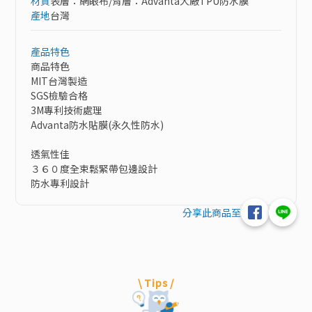
材質
表層：網眼布/背層：Advanta大廠TPU防水膜
產地
台灣
產品特色
商品特色

MIT台灣製造

SGS檢驗合格

3M專利技術處理

Advanta防水貼膜(永久性防水)

透氣性佳

３６０度全束鬆緊帶包邊設計

防水專利設計
分享此商品至
\ Tips /