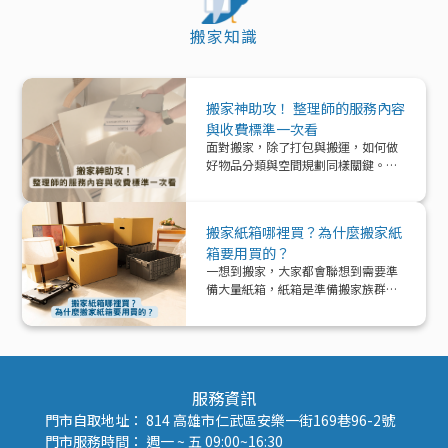
搬家知識
搬家神助攻！ 整理師的服務內容
與收費標準一次看
面對搬家，除了打包與搬運，如何做
好物品分類與空間規劃同樣關鍵。本
文帶你深入了解「整理師」這個專業
角色，從服務內容、收費模式到實際
在搬家中能提供的協助與加值效益，
搬家紙箱哪裡買？為什麼搬家紙
一次解析！
箱要用買的？
一想到搬家，大家都會聯想到需要準
備大量紙箱，紙箱是準備搬家族群的
好夥伴！那該怎麼準備紙箱呢？
服務資訊
門市自取地址： 814 高雄市仁武區安樂一街169巷96-2號
門市服務時間： 週一 ~ 五 09:00~16:30