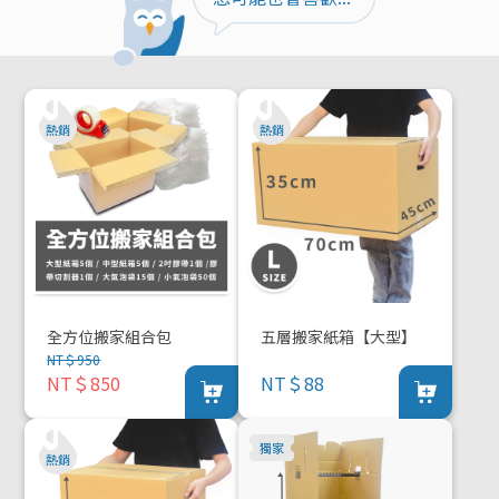
全方位搬家組合包
五層搬家紙箱【大型】
NT＄950
NT＄850
NT＄88