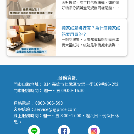
面對搬家，除了打包與搬運，如何做
好物品分類與空間規劃同樣關鍵。本
文帶你深入了解「整理師」這個專業
角色，從服務內容、收費模式到實際
在搬家中能提供的協助與加值效益，
搬家紙箱哪裡買？為什麼搬家紙
一次解析！
箱要用買的？
一想到搬家，大家都會聯想到需要準
備大量紙箱，紙箱是準備搬家族群的
好夥伴！那該怎麼準備紙箱呢？
服務資訊
門市自取地址： 814 高雄市仁武區安樂一街169巷96-2號
門市服務時間： 週一 ~ 五 09:00~16:30
連絡電話： 0800-066-598
客服信箱：service@igprice.com
線上服務時間：週一 ~ 五 8:00~17:00，週六日、例假日休
息 。