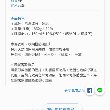
材質
PP
產地
台灣
產品特色
🔹成分：除濕成分：矽晶

🔹重量(淨重)：530g±10%

🔹除濕能力：160ml±10%(25°C，85%RH之環境下)

專為衣櫥、收納櫃防潮設計

採用天然環保除濕顆粒，循環重複使用

免倒水、環保0耗材、可吊掛、可站立、可平放

✅保護居家物品

濕氣形成黴菌的溫床，影響居家物品，黴菌也造成呼吸道
問題，能夠有效為您降低濕氣，進而降低黴菌發生率，為
您的居家做最堅強的守護者
分享此商品至
您可能也會喜歡...