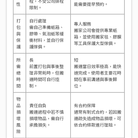
程，不受公司排程
性
能需要提早預約。
限制。
打
自行處理
專人服務
包
需自己準備紙箱、
搬家公司會提供專業紙
與
膠帶、氣泡紙等緩
箱，並使用搬家毯、膠膜
保
衝材料，並自行保
等工具保護大型傢俱。
護
護傢俱。
所
長
短
需
前置打包與事後整
搬運當日效率極高，能快
總
理非常耗時，但搬
速完成。使用者主要花時
時
運時間可自行控
間在事前溝通與事後歸
間
制。
位。
物
品
責任自負
有合約保障
損
搬運過程中若不慎
通常有制式合約，若因搬
壞
損壞物品，需自行
運疏失造成物品損壞，可
風
承擔損失。
依合約條款進行理賠。
險