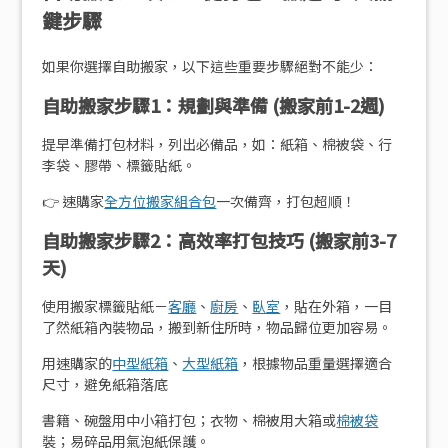
鍵步驟
如果你選擇自助搬家，以下這些重要步驟絕對不能少：
自助搬家步驟1：規劃與準備 (搬家前1-2週)
提早準備打包材料，列出必備品，如：紙箱、棉被袋、行
李袋、膠帶、標籤貼紙。
👉 速購家
全方位搬家組合包
一次備齊，打包超順！
自助搬家步驟2：高效率打包技巧 (搬家前3-7
天)
使用搬家標籤貼紙－
客廳
、
廚房
、
臥室
，貼在外箱，一目
了然紙箱內裝物品，搬到新住所時，物品歸位更加容易。
用速購家的
中型紙箱
、
大型紙箱
，根據物品重量選擇適合
尺寸，避免紙箱落底
書籍、碗盤用中小箱打包；衣物、棉被用大箱或
棉被袋
裝；易碎品用氣泡紙保護。