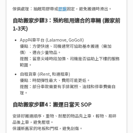
傢俱處理：抽屜用膠帶或
膠膜
固定，避免搬運時滑出。
自助搬家步驟3：預約租用適合的車輛 (搬家前
1-3天)
App叫車平台 (Lalamove, GoGoX)
優點：方便快速、司機通常可協助基本搬運（需加
價）、適合少量物品。
提醒：留意尖峰時段加價、司機是否協助上下樓的服務
範圍。
自租貨車 (iRent, 和運租車)
優點：時間彈性最大、費用可能更低。
提醒：部分車款需要有手排駕照、油錢和停車費需自
理。
自助搬家步驟4：搬運日當天 SOP
安排好搬運順序，重物、耐壓的物品先上車，輕物、易碎
品後上車，避免壓壞。
保護新舊家的地板和門框，避免刮傷。