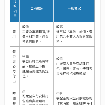
比
較
自助搬家
一般搬家
項
目
較低
較高
費
主要為車輛租賃/運
通常以「車數」計價，費
用
費＋材料費。適合
用包含全套人力與專業服
預算有限者。
務。
體
力
極高
較低
與
需自行打包所有物
由搬家人員全程處理打
心
品、搬運上下樓、
包、搬運、定位，使用者
力
運輸及到達後的定
只需在旁指揮與確認。
付
位。
出
高
時
中等
可完全自行安排打
間
需配合搬家公司的檔期與
包進度與搬運時
彈
作業時間，搬家旺季時可