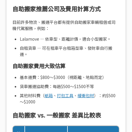
自助搬家推薦公司及費用計算方式
目前許多物流、搬運平台都有提供
自助搬家
車輛租借或司
機代駕服務，例如：
Lalamove — 依車型、距離計價，適合小型搬家。
自租貨車 — 可在租車平台租箱型車、發財車自行搬
運。
自助搬家費用大致估算
基本運費：$800～$3000（視距離、地點而定）
貨車搬運協助費：每趟$500～$1500不等
其他材料費（
紙箱
、
打包工具
、
緩衝包材
）：約$500
～$1000
自助搬家 vs. 一般搬家 差異比較表