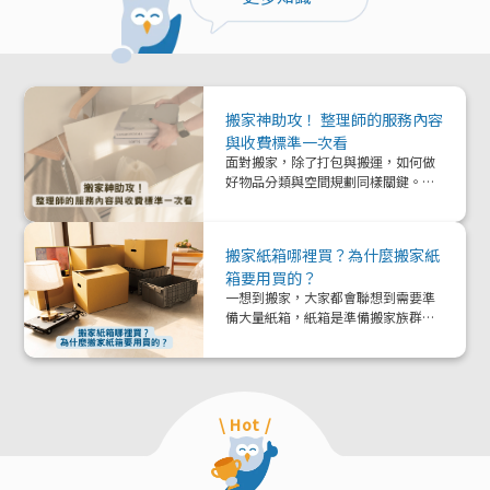
搬家神助攻！ 整理師的服務內容
與收費標準一次看
面對搬家，除了打包與搬運，如何做
好物品分類與空間規劃同樣關鍵。本
文帶你深入了解「整理師」這個專業
角色，從服務內容、收費模式到實際
在搬家中能提供的協助與加值效益，
搬家紙箱哪裡買？為什麼搬家紙
一次解析！
箱要用買的？
一想到搬家，大家都會聯想到需要準
備大量紙箱，紙箱是準備搬家族群的
好夥伴！那該怎麼準備紙箱呢？
\ Hot /