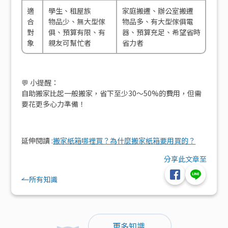
適
學生、租屋族
家庭搬遷、辦公室搬遷
合
物品少、無大型傢
物品多、有大型傢俱電
對
俱、預算有限、有
器、預算充足、希望省時
象
親友可幫忙者
省力者
💬 小提醒：
自助搬家比起一般搬家，
省下至少30～50%的費用
，但需
要花更多心力準備！
延伸閱讀 :
搬家紙箱哪裡買？為什麼搬家紙箱要用買的？
分享此文章至
所有知識
更多知識