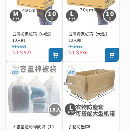
五層搬家紙箱【中型】
五層搬家紙箱【大型】
10入組
10入組
NT＄550
NT＄880
NT＄523
NT＄836
大容量透明棉被袋【10
衣物防塵套L