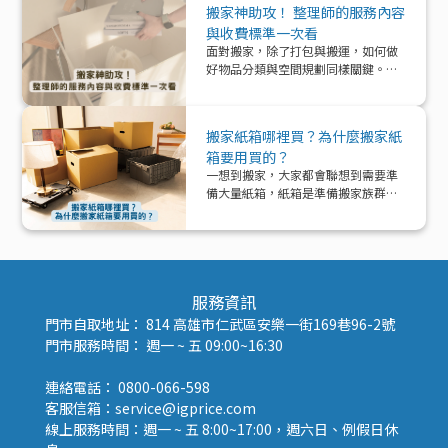
搬家神助攻！ 整理師的服務內容
與收費標準一次看
面對搬家，除了打包與搬運，如何做
好物品分類與空間規劃同樣關鍵。本
文帶你深入了解「整理師」這個專業
角色，從服務內容、收費模式到實際
在搬家中能提供的協助與加值效益，
搬家紙箱哪裡買？為什麼搬家紙
一次解析！
箱要用買的？
一想到搬家，大家都會聯想到需要準
備大量紙箱，紙箱是準備搬家族群的
好夥伴！那該怎麼準備紙箱呢？
服務資訊
門市自取地址： 814 高雄市仁武區安樂一街169巷96-2號
門市服務時間： 週一 ~ 五 09:00~16:30
連絡電話： 0800-066-598
客服信箱：service@igprice.com
線上服務時間：週一 ~ 五 8:00~17:00，週六日、例假日休