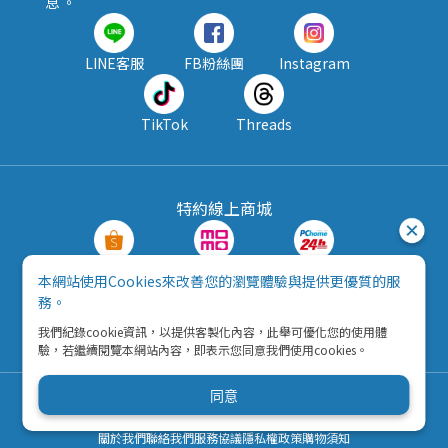
息 。
LINE客服
FB粉絲團
Instagram
TikTok
Threads
特約線上商城
蝦皮購物
MOMO購物
PChome24h
本網站使用Cookies來改善您的瀏覽體驗與提供更優質的服
務。
露天拍賣
酷澎
我們紀錄cookie資訊，以提供客製化內容，此舉可優化您的使用體
驗，若繼續閱覽本網站內容，即表示您同意我們使用cookies。
同意
Copyright © 2026 五九八資訊科技有限公司
營利事業統一編號：42792216
關於我們
聯絡我們
服務協議
隱私權政策
購物須知