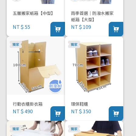
五層搬家紙箱【中型】
雨季首選｜防潑水搬家
紙箱【大型】
NT＄55
NT＄109
行動衣櫃掛衣箱
環保鞋櫃
NT＄490
NT＄350