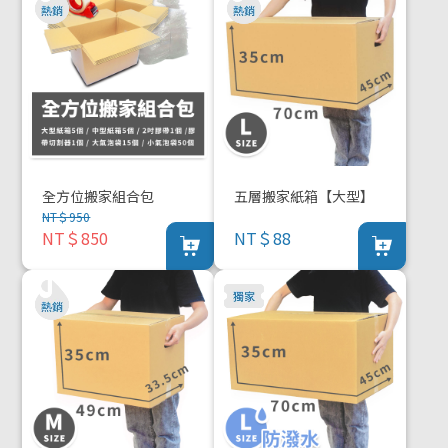
全方位搬家組合包
五層搬家紙箱【大型】
NT＄950
NT＄850
NT＄88