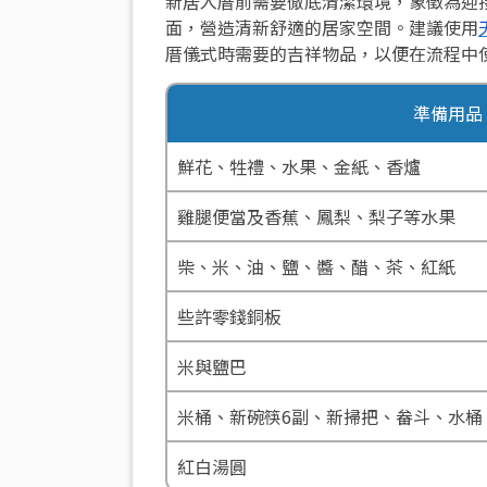
新居入厝前需要徹底清潔環境，象徵為迎
面，營造清新舒適的居家空間。建議使用
厝儀式時需要的吉祥物品，以便在流程中
準備用品
鮮花、牲禮、水果、金紙、香爐
雞腿便當及香蕉、鳳梨、梨子等水果
柴、米、油、鹽、醬、醋、茶、紅紙
些許零錢銅板
米與鹽巴
米桶、新碗筷6副、新掃把、畚斗、水桶
紅白湯圓