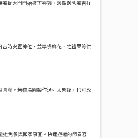
接著從大門開始撒下零錢，邊撒邊念著吉祥
日吉時安置神位，並準備鮮花、牲禮果等供
蜜圓滿。若嫌湯圓製作過程太繁複，也可改
量避免參與搬家事宜。快速搬遷的節奏容