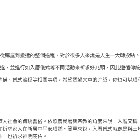
從購屋到搬遷的整個過程，對於很多人來說是人生一大轉捩點。
遂，並進行如入厝儀式等不同活動來祈求好兆頭，因此遵循傳統
準備、儀式流程等相關事項，希望透過文章的介紹，你也可以順
華人社會的傳統習俗。依照農民曆與宗教的角度來說，入厝又稱
在祈求家人在新居中平安順遂。簡單來說，入厝儀式就像是與土
外，也祈求神明庇佑。