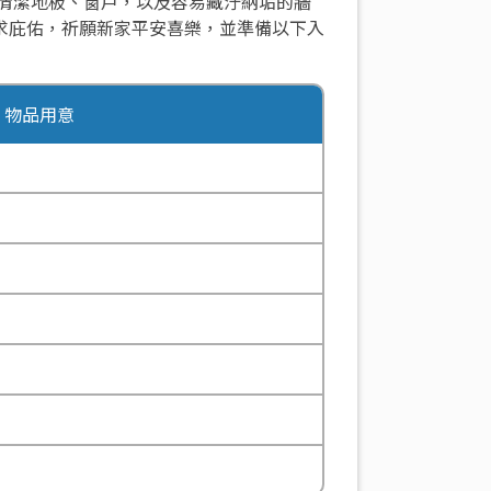
清潔地板、窗戶，以及容易藏汙納垢的牆
求庇佑，祈願新家平安喜樂，並準備以下入
物品用意