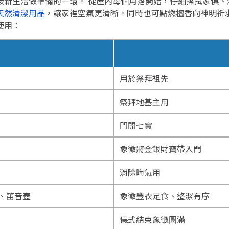
接新生活做準備的一環。 從屋內每個角落開始，仔細擦拭家俱、
天然清潔用品
，讓家裡空氣更清晰。同時也可點燃檀香向神明祈
使用：
用於祭拜祖先
祭拜地基主用
門開七寶
象徵將金銀財寶帶入門
消除晦氣用
、笛音壺
象徵豐衣足食、整潔有序
儀式結束象徵圓滿