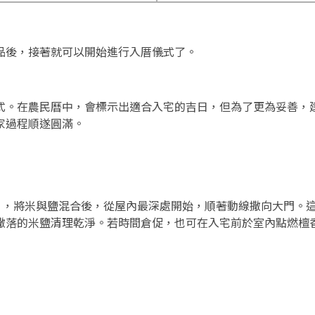
品後，接著就可以開始進行入厝儀式了。
式。在農民曆中，會標示出適合入宅的吉日，但為了更為妥善，
家過程順遂圓滿。
點），將米與鹽混合後，從屋內最深處開始，順著動線撒向大門。
撒落的米鹽清理乾淨。若時間倉促，也可在入宅前於室內點燃檀