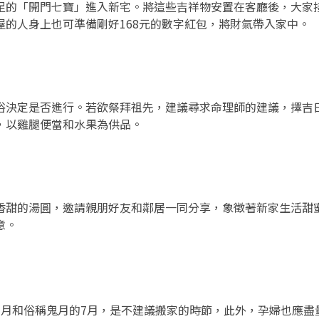
足的「開門七寶」進入新宅。將這些吉祥物安置在客廳後，大家
的人身上也可準備剛好168元的數字紅包，將財氣帶入家中。
俗決定是否進行。若欲祭拜祖先，建議尋求命理師的建議，擇吉
，以雞腿便當和水果為供品。
香甜的湯圓，邀請親朋好友和鄰居一同分享，象徵著新家生活甜
意。
1月和俗稱鬼月的7月，是不建議搬家的時節，此外，孕婦也應盡