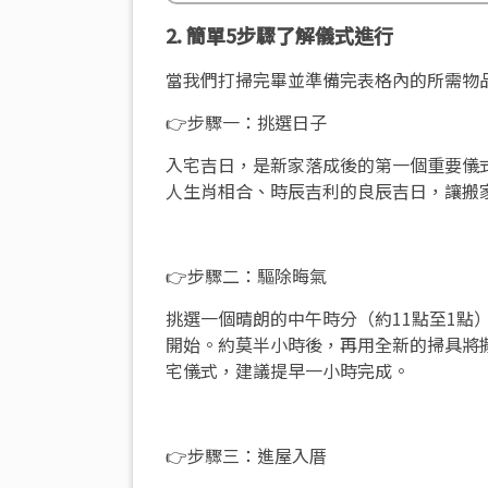
2. 簡單5步驟了解儀式進行
當我們打掃完畢並準備完表格內的所需物
👉步驟一：挑選日子
入宅吉日，是新家落成後的第一個重要儀
人生肖相合、時辰吉利的良辰吉日，讓搬
👉步驟二：驅除晦氣
挑選一個晴朗的中午時分（約11點至1
開始。約莫半小時後，再用全新的掃具將
宅儀式，建議提早一小時完成。
👉步驟三：進屋入厝