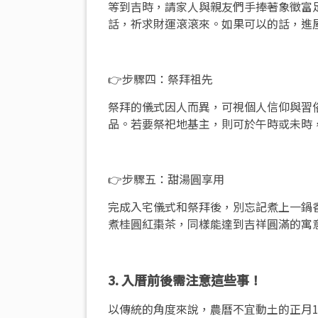
等到吉時，請家人與親友們手捧著象徵富
話，祈求財運滾滾來。如果可以的話，進屋
👉步驟四：祭拜祖先
祭拜的儀式因人而異，可視個人信仰與習
品。若要祭祀地基主，則可於午時或未時
👉步驟五：甜湯圓享用
完成入宅儀式和祭拜後，別忘記煮上一鍋
煮桂圓紅棗茶，同樣能達到吉祥圓滿的寓
3. 入厝前後需注意這些事！
以傳統的角度來說，農曆不宜動土的正月