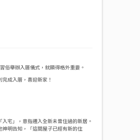
習俗舉辦入厝儀式，就顯得格外重要。
利完成入厝，喜迎新家！
「入宅」，意指遷入全新未曾住過的新居。
地神明告知，「這間屋子已經有新的住