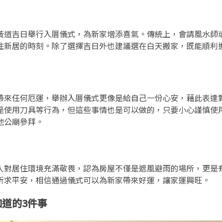
黃道吉日舉行入厝儀式，為新家增添喜氣。傳統上，會請風水師
住新居的時刻。除了選擇吉日外也建議選在白天搬家，既能順利
帶來任何厄運，舉辦入厝儀式更像是給自己一份心安，藉此表達
是使用刀具等行為，但這些事情也是可以做的，只要小心謹慎使
地公廟參拜。
？
人對居住環境充滿敬畏，認為房屋不僅是遮風避雨的場所，更是
祈求平安，相信通過儀式可以為新家帶來好運，讓家運興旺。
道的3件事