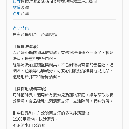
尺寸
檸檬洗潔液500ml＆檸檬地板精華液500ml
材質
液體
產地
台灣
產品特色
居家必備組合｜台灣製造

【檸檬洗潔液】

為台灣小農植物萃取製成，有機摘種檸檬原汁添加，輕鬆
洗淨，最重視安全自然。

輕鬆清洗油膩碗盤與鍋具，不含對環境有害的壬基酚、增
稠劑、色素等化學成分，可安心用於奶瓶和嬰幼兒用品，
還能用於抹布和廚房清潔。

【檸檬地板精華液】

可除菌除臭，適用於有嬰幼兒及寵物家庭，綠茶萃取液長
效清潔，食品級乳化劑清潔去汙，去油除菌，異味分解。

▌中性溫和，有效除菌去汙的多功能清潔液

1:100用量省，快速潔淨，

不須清水再次清潔，
