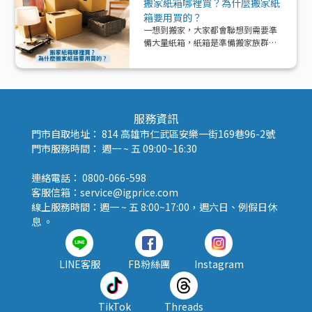
搬家紙箱哪裡買？為什麼搬家紙
一次解析！
箱要用買的？
一想到搬家，大家都會聯想到需要準
備大量紙箱，紙箱是準備搬家族群的
好夥伴！那該怎麼準備紙箱呢？
服務資訊
門市自取地址： 814 高雄市仁武區安樂一街169巷96-2號
門市服務時間： 週一 ~ 五 09:00~16:30
連絡電話： 0800-066-598
客服信箱：service@igprice.com
線上服務時間：週一 ~ 五 8:00~17:00，週六日、例假日休
息 。
LINE客服
FB粉絲團
Instagram
TikTok
Threads