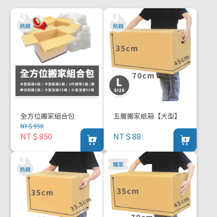
全方位搬家組合包
五層搬家紙箱【大型】
NT＄950
NT＄850
NT＄88