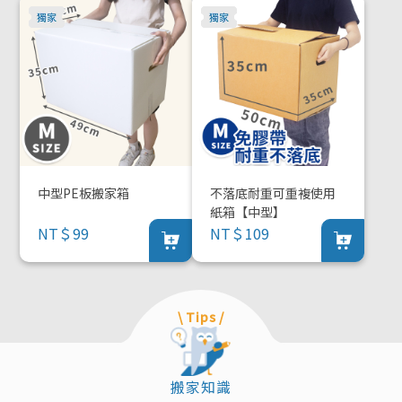
中型PE板搬家箱
不落底耐重可重複使用
紙箱【中型】
NT＄99
NT＄109
\ Tips /
搬家知識