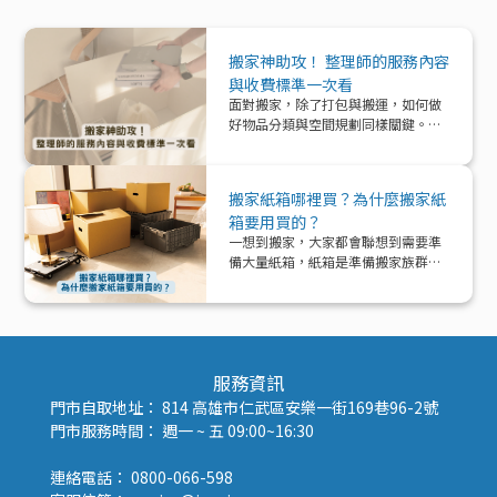
搬家神助攻！ 整理師的服務內容
與收費標準一次看
面對搬家，除了打包與搬運，如何做
好物品分類與空間規劃同樣關鍵。本
文帶你深入了解「整理師」這個專業
角色，從服務內容、收費模式到實際
在搬家中能提供的協助與加值效益，
搬家紙箱哪裡買？為什麼搬家紙
一次解析！
箱要用買的？
一想到搬家，大家都會聯想到需要準
備大量紙箱，紙箱是準備搬家族群的
好夥伴！那該怎麼準備紙箱呢？
服務資訊
門市自取地址： 814 高雄市仁武區安樂一街169巷96-2號
門市服務時間： 週一 ~ 五 09:00~16:30
連絡電話： 0800-066-598