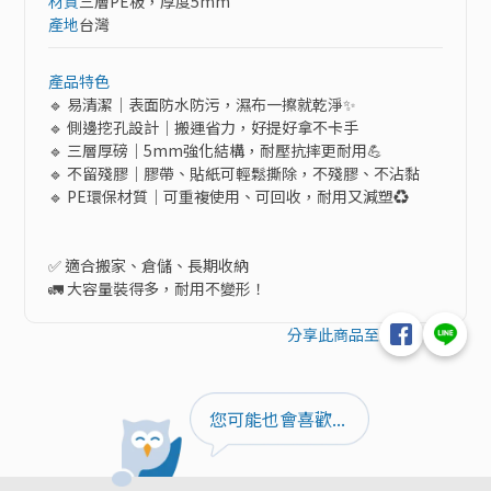
材質
三層PE板，厚度5mm
產地
台灣
產品特色
🔹 易清潔｜表面防水防污，濕布一擦就乾淨✨

🔹 側邊挖孔設計｜搬運省力，好提好拿不卡手

🔹 三層厚磅｜5mm強化結構，耐壓抗摔更耐用💪

🔹 不留殘膠｜膠帶、貼紙可輕鬆撕除，不殘膠、不沾黏

🔹 PE環保材質｜可重複使用、可回收，耐用又減塑♻️

✅ 適合搬家、倉儲、長期收納

🚛 大容量裝得多，耐用不變形！
分享此商品至
您可能也會喜歡...