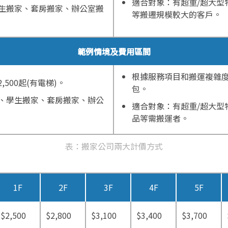
適合對象：有超重/超大型
生搬家、套房搬家、辦公室搬
等搬遷規模較大的客戶。
範例情境及費用區間
根據服務項目和搬運複雜
500起(有電梯)。
包。
、學生搬家、套房搬家、辦公
適合對象：有超重/超大型
品等需搬運者。
表：搬家公司兩大計價方式
1F
2F
3F
4F
5F
$2,500
$2,800
$3,100
$3,400
$3,700