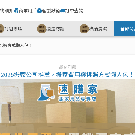
物須知
商業用戶
客製紙箱
訂單查詢
打包專區
搬運防護
收納清潔
全部商
與挑選方式懶人包！
搬家知識
2026搬家公司推薦，搬家費用與挑選方式懶人包！