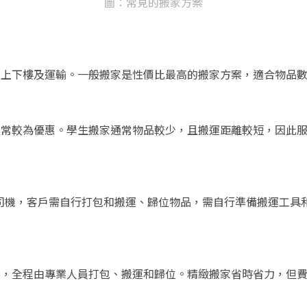
圖：常見的搬家方案
運上下樓及運輸。一般搬家是性價比最高的搬家方案，適合物品
通常較為優惠。學生搬家通常物品較少，且搬運距離較短，因此
司機，客戶需自行打包和搬運、歸位物品，需自行準備搬運工具
運，全程由專業人員打包、搬運和歸位。精緻搬家省時省力，但