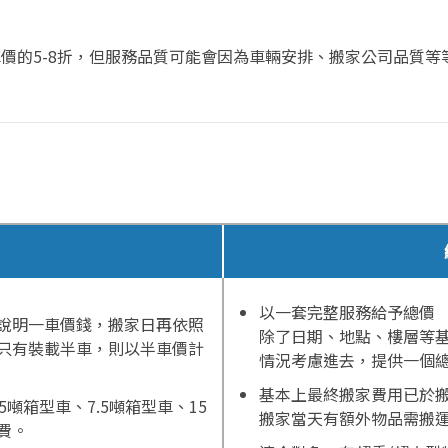
價的5-8折，但服務品質可能會因為車輛安排、搬家公司品質等
以一套完整服務給予總價
說明一車價錢，搬家日再依照
除了日期、地點、樓層等
只有裝載半車，則以半車價計
情況考慮進去，提供一個
基本上最終搬家費用已於
.5噸箱型車、7.5噸箱型車、15
搬家當天有額外物品需搬
費。