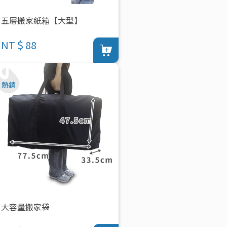
五層搬家紙箱【大型】
NT＄88
大容量搬家袋