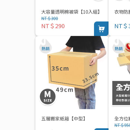
大容量透明棉被袋【10入組】
衣物防
NT＄300
NT＄290
NT＄
五層搬家紙箱【中型】
全方位
NT＄95