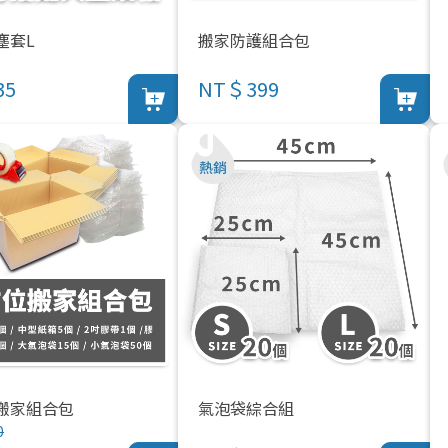
塵套L
搬家防護組合包
35
NT＄399
搬家組合包
氣泡袋綜合組
0