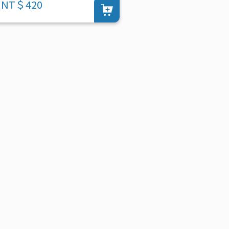
NT＄420