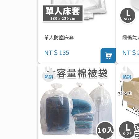
單人防塵床套
緩衝氣
NT＄135
NT＄2