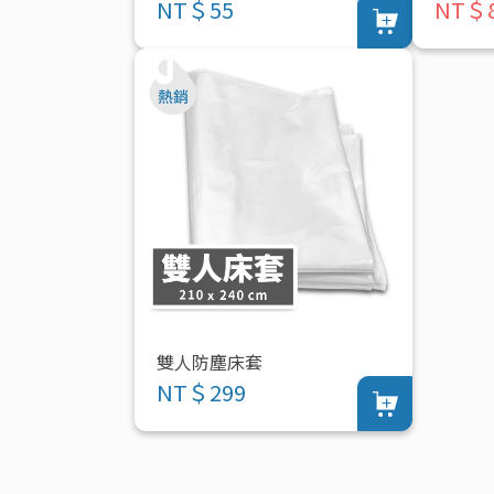
NT＄55
NT＄8
雙人防塵床套
NT＄299