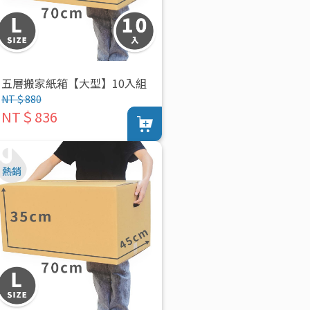
五層搬家紙箱【大型】10入組
NT＄880
NT＄836