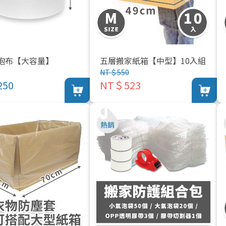
泡布【大容量】
五層搬家紙箱【中型】10入組
NT＄550
50
NT＄523