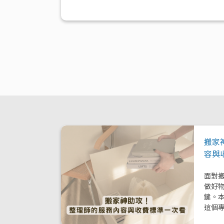
搬家
容與
面對
做好
鍵。
這個
模式