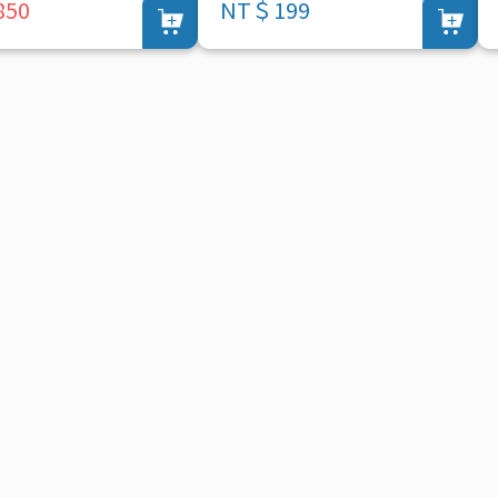
50
NT＄199