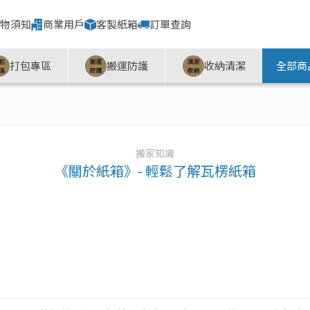
物須知
商業用戶
客製紙箱
訂單查詢
打包專區
搬運防護
收納清潔
全部商
箱
搬家知識
《關於紙箱》- 輕鬆了解瓦楞紙箱