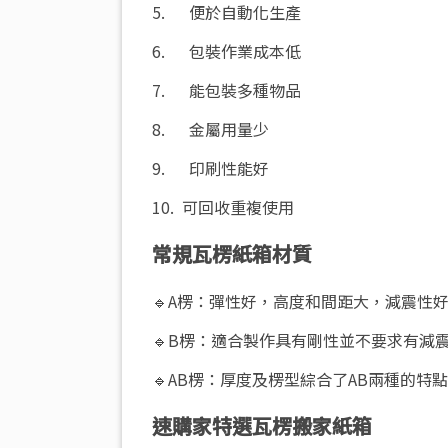
5. 便於自動化生產
6. 包裝作業成本低
7. 能包裝多種物品
8. 金屬用量少
9. 印刷性能好
10. 可回收重複使用
常規瓦楞紙箱材質
🔹A楞：彈性好，高度和間距大，減震性
🔹B楞：適合製作具有剛性並不要求有減
🔹AB楞：厚度及楞型綜合了AB兩種的
速購家特選瓦楞搬家紙箱