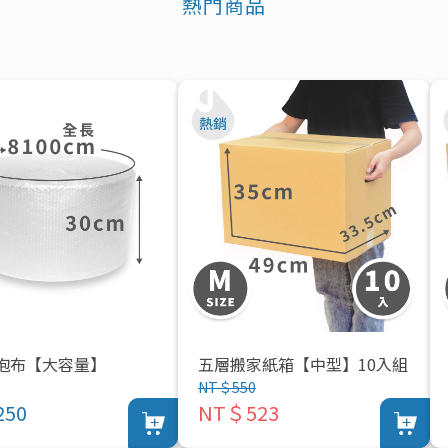
熱門商品
泡布【大容量】
五層搬家紙箱【中型】10入組
NT＄550
50
NT＄523