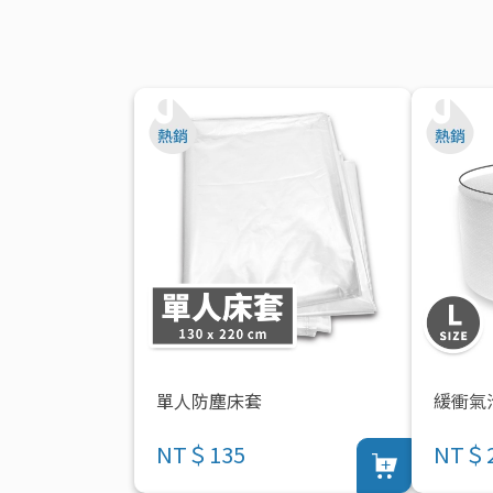
單人防塵床套
緩衝氣
NT＄135
NT＄2