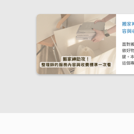
搬家
容與
面對
做好
鍵。
這個
模式
與加