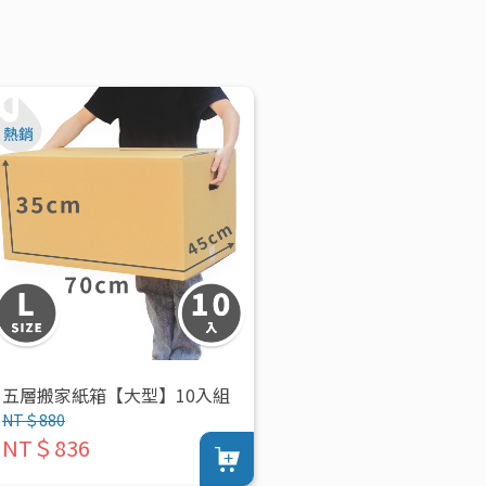
五層搬家紙箱【大型】10入組
NT＄880
NT＄836