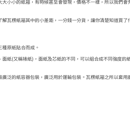
大大小小的紙箱，有時候甚至會發現，價格不一樣，所以我們會
了解瓦楞紙箱其中的小差距，一分錢一分貨，讓你清楚知道買了
三種原紙貼合而成。
)、面紙(又稱裱紙)，面紙及芯紙的不同，可以組合成不同強度
最廣泛的紙容器包裝，廣泛用於運輸包裝。瓦楞紙箱之所以套用