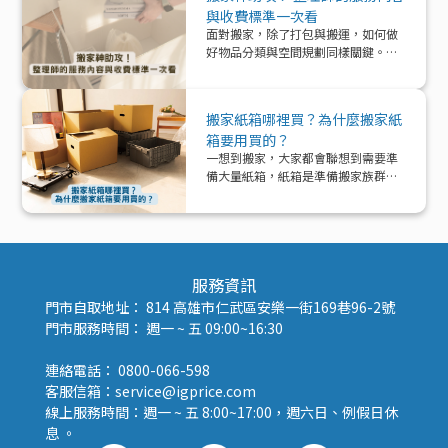
與收費標準一次看
面對搬家，除了打包與搬運，如何做
好物品分類與空間規劃同樣關鍵。本
文帶你深入了解「整理師」這個專業
角色，從服務內容、收費模式到實際
在搬家中能提供的協助與加值效益，
搬家紙箱哪裡買？為什麼搬家紙
一次解析！
箱要用買的？
一想到搬家，大家都會聯想到需要準
備大量紙箱，紙箱是準備搬家族群的
好夥伴！那該怎麼準備紙箱呢？
服務資訊
門市自取地址： 814 高雄市仁武區安樂一街169巷96-2號
門市服務時間： 週一 ~ 五 09:00~16:30
連絡電話： 0800-066-598
客服信箱：service@igprice.com
線上服務時間：週一 ~ 五 8:00~17:00，週六日、例假日休
息 。