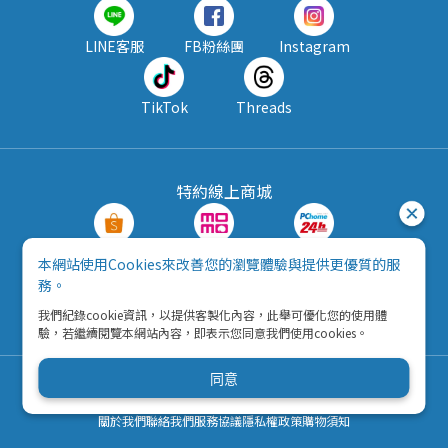
LINE客服
FB粉絲團
Instagram
TikTok
Threads
特約線上商城
蝦皮購物
MOMO購物
PChome24h
本網站使用Cookies來改善您的瀏覽體驗與提供更優質的服
務。
露天拍賣
酷澎
我們紀錄cookie資訊，以提供客製化內容，此舉可優化您的使用體
驗，若繼續閱覽本網站內容，即表示您同意我們使用cookies。
同意
Copyright © 2026 五九八資訊科技有限公司
營利事業統一編號：42792216
關於我們
聯絡我們
服務協議
隱私權政策
購物須知