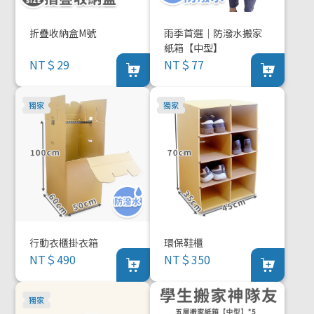
折疊收納盒M號
雨季首選｜防潑水搬家
紙箱【中型】
NT＄29
NT＄77
行動衣櫃掛衣箱
環保鞋櫃
NT＄490
NT＄350