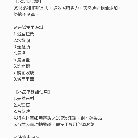
【水垢卸除劑】

99%溫和溶解水垢，速效省時省力，天然薄荷精油添加，
舒適不刺鼻。

✔️建議使用區域

1.浴室拉門

2.水龍頭

3.蓮蓬頭

4.馬桶

5.流理臺

6.洗水槽

7.鏡面玻璃

8.浴室平面

【本品不建議使用】

1.天然石材

2.大理石

3.石英磚

4.特殊材質如無電鍍之100%純鐵、銅、鋁製品

5.石材表面均怕酸鹼，需使用專用的清潔劑

※注意事項※
