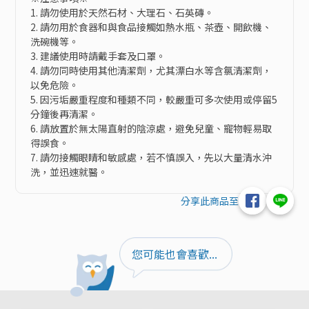
1. 請勿使用於天然石材、大理石、石英磚。

2. 請勿用於食器和與食品接觸如熱水瓶、茶壺、開飲機、
洗碗機等。

3. 建議使用時請戴手套及口罩。

4. 請勿同時使用其他清潔劑，尤其漂白水等含氯清潔劑，
以免危險。

5. 因污垢嚴重程度和種類不同，較嚴重可多次使用或停留5
分鐘後再清潔。

6. 請放置於無太陽直射的陰涼處，避免兒童、寵物輕易取
得誤食。

7. 請勿接觸眼睛和敏感處，若不慎誤入，先以大量清水沖
洗，並迅速就醫。
分享此商品至
您可能也會喜歡...