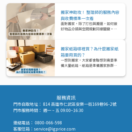
搬家神助攻！ 整理師的服務內容
與收費標準一次看
面對搬家，除了打包與搬運，如何做
好物品分類與空間規劃同樣關鍵。本
文帶你深入了解「整理師」這個專業
角色，從服務內容、收費模式到實際
在搬家中能提供的協助與加值效益，
搬家紙箱哪裡買？為什麼搬家紙
一次解析！
箱要用買的？
一想到搬家，大家都會聯想到需要準
備大量紙箱，紙箱是準備搬家族群的
好夥伴！那該怎麼準備紙箱呢？
服務資訊
門市自取地址： 814 高雄市仁武區安樂一街169巷96-2號
門市服務時間： 週一 ~ 五 09:00~16:30
連絡電話： 0800-066-598
客服信箱：service@igprice.com