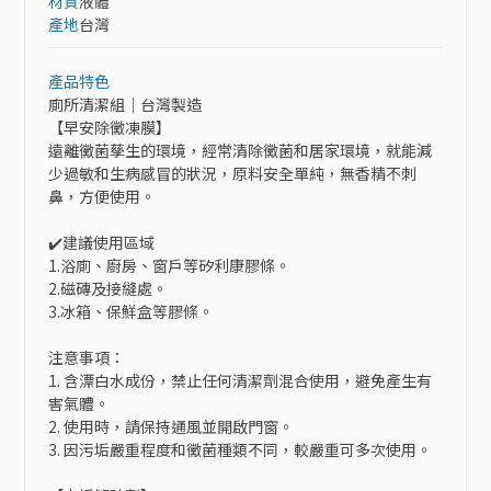
材質
液體
產地
台灣
產品特色
廁所清潔組｜台灣製造

【早安除黴凍膜】

遠離黴菌孳生的環境，經常清除黴菌和居家環境，就能減
少過敏和生病感冒的狀況，原料安全單純，無香精不刺
鼻，方便使用。

✔️建議使用區域

1.浴廁、廚房、窗戶等矽利康膠條。

2.磁磚及接縫處。

3.冰箱、保鮮盒等膠條。

注意事項：

1. 含漂白水成份，禁止任何清潔劑混合使用，避免產生有
害氣體。

2. 使用時，請保持通風並開啟門窗。

3. 因污垢嚴重程度和黴菌種類不同，較嚴重可多次使用。
