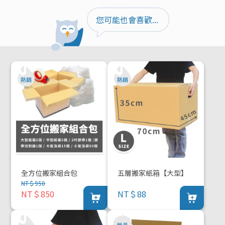
您可能也會喜歡...
全方位搬家組合包
五層搬家紙箱【大型】
NT＄950
NT＄850
NT＄88