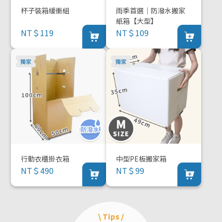
杯子裝箱緩衝組
雨季首選｜防潑水搬家
紙箱【大型】
NT＄119
NT＄109
行動衣櫃掛衣箱
中型PE板搬家箱
NT＄490
NT＄99
\ Tips /