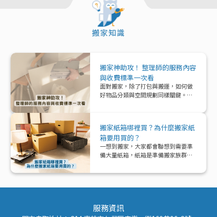
搬家知識
搬家神助攻！ 整理師的服務內容
與收費標準一次看
面對搬家，除了打包與搬運，如何做
好物品分類與空間規劃同樣關鍵。本
文帶你深入了解「整理師」這個專業
角色，從服務內容、收費模式到實際
在搬家中能提供的協助與加值效益，
搬家紙箱哪裡買？為什麼搬家紙
一次解析！
箱要用買的？
一想到搬家，大家都會聯想到需要準
備大量紙箱，紙箱是準備搬家族群的
好夥伴！那該怎麼準備紙箱呢？
服務資訊