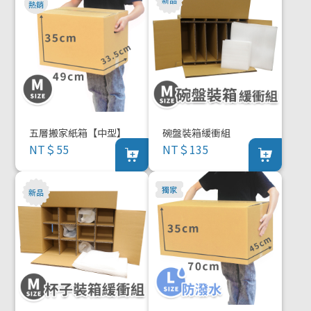
五層搬家紙箱【中型】
碗盤裝箱緩衝組
NT＄55
NT＄135