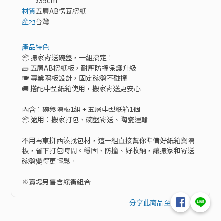
x35cm
材質
五層AB愣瓦楞紙
產地
台灣
產品特色
📦 搬家寄送碗盤，一組搞定！

🧱 五層AB楞紙板，耐壓防撞保護升級

🍽️ 專業隔板設計，固定碗盤不碰撞

🚚 搭配中型紙箱使用，搬家寄送更安心

內含：碗盤隔板1組 + 五層中型紙箱1個

📦 適用：搬家打包、碗盤寄送、陶瓷運輸

不用再東拼西湊找包材，這一組直接幫你準備好紙箱與隔
板，省下打包時間。穩固、防撞、好收納，讓搬家和寄送
碗盤變得更輕鬆。

※賣場另售含緩衝組合
分享此商品至