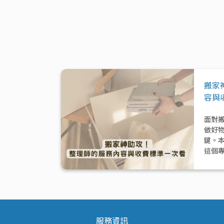
搬家
容與
面對
做好
鍵。
這個
模式
與加
服務資訊