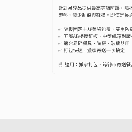
針對易碎品提供最高等級防護，隔
碗盤，減少刮痕與碰撞。即使是長途
✅ 隔板固定＋舒美袋包覆，雙重防撞
✅ 五層AB楞厚紙板，中型紙箱耐壓
✅ 適合易碎餐具、陶瓷、玻璃器皿

✅ 打包快速，搬家寄送一次搞定

📦 適用：搬家打包、跨縣市寄送