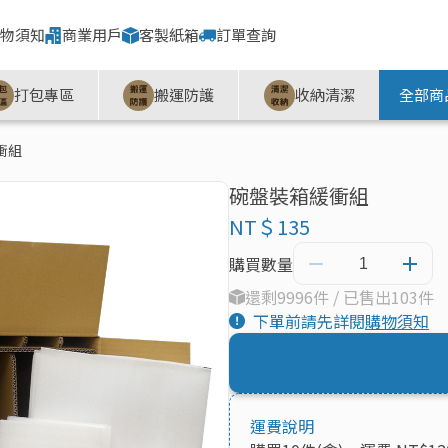
物須知
商業用戶
客製紙箱
訂單查詢
打包專區
搬運防護
收納清潔
全部商
衝組
碗盤裝箱緩衝組
NT＄135
購買數量
還剩9996件 / 已售出103件
下單前請先詳閱
購物須知
運費說明