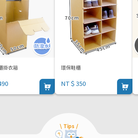
櫃掛衣箱
環保鞋櫃
90
NT＄350
\ Tips /