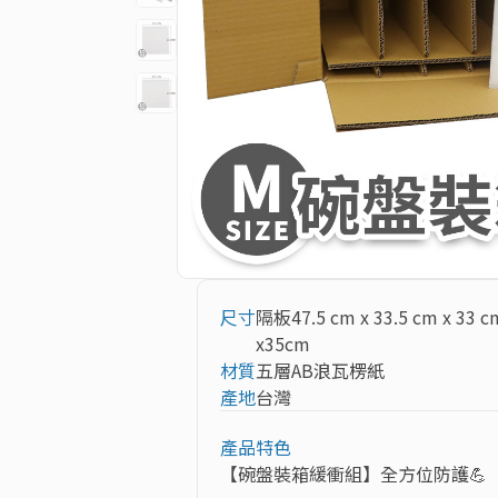
尺寸
隔板47.5 cm x 33.5 cm x 33 
x35cm
材質
五層AB浪瓦楞紙
產地
台灣
產品特色
【碗盤裝箱緩衝組】全方位防護💪
