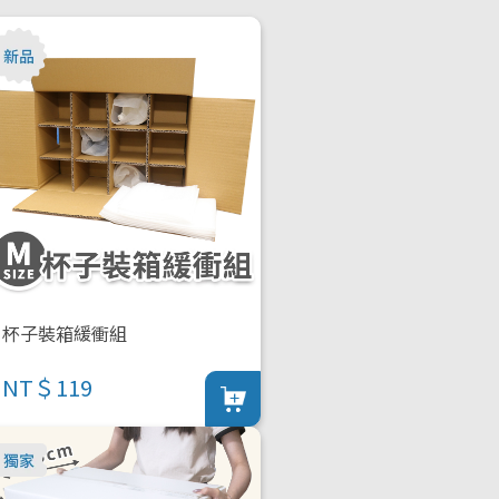
杯子裝箱緩衝組
NT＄119