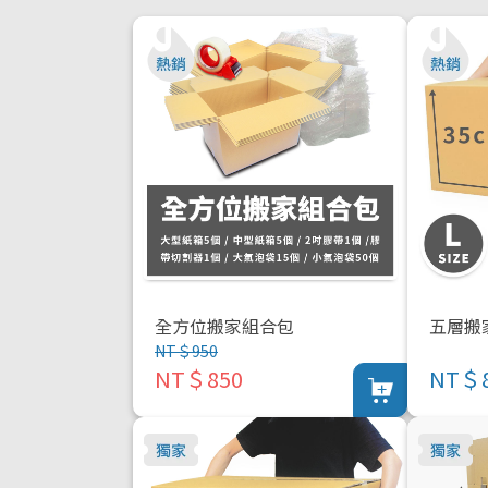
全方位搬家組合包
五層搬
NT＄950
NT＄850
NT＄