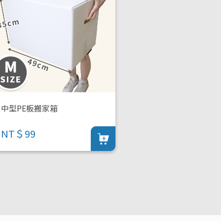
中型PE板搬家箱
NT＄99