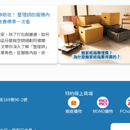
神助攻！ 整理師的服務內
收費標準一次看
搬家，除了打包與搬運，如何
物品分類與空間規劃同樣關
本文帶你深入了解「整理師」
專業角色，從服務內容、收費
到實際在搬家中能提供的協助
值效益，一次解析！
特約線上商城
169巷96-2號
蝦皮購物
MOMO購物
PCh
，週六日、例假日休息 。