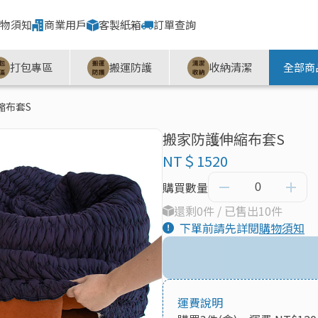
物須知
商業用戶
客製紙箱
訂單查詢
打包專區
搬運防護
收納清潔
全部商
縮布套S
搬家防護伸縮布套S
NT＄1520
購買數量
還剩0件 / 已售出10件
下單前請先詳閱
購物須知
運費說明