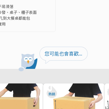
易滑落

沙發、桌子、櫃子表面

几到大餐桌都能包

實用
您可能也會喜歡...