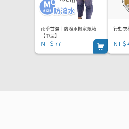
雨季首選｜防潑水搬家紙箱
行動衣
【中型】
NT＄77
NT＄4