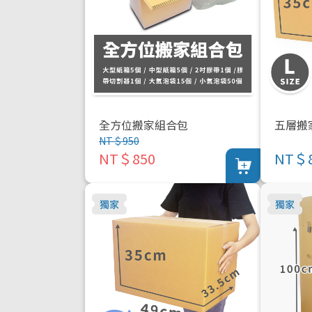
全方位搬家組合包
五層搬
NT＄950
NT＄850
NT＄