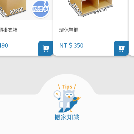
櫃掛衣箱
環保鞋櫃
90
NT＄350
\ Tips /
搬家知識