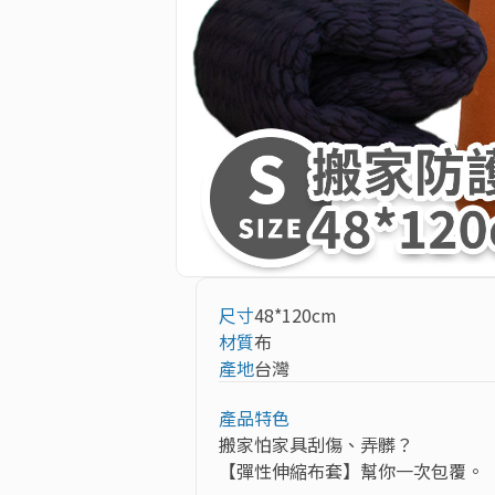
尺寸
48*120cm
材質
布
產地
台灣
產品特色
搬家怕家具刮傷、弄髒？

【彈性伸縮布套】幫你一次包覆。
