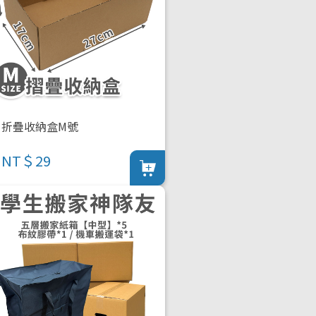
折疊收納盒M號
NT＄29