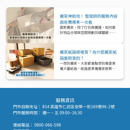
搬家神助攻！ 整理師的服務內容
與收費標準一次看
面對搬家，除了打包與搬運，如何做
好物品分類與空間規劃同樣關鍵。本
文帶你深入了解「整理師」這個專業
角色，從服務內容、收費模式到實際
在搬家中能提供的協助與加值效益，
搬家紙箱哪裡買？為什麼搬家紙
一次解析！
箱要用買的？
一想到搬家，大家都會聯想到需要準
備大量紙箱，紙箱是準備搬家族群的
好夥伴！那該怎麼準備紙箱呢？
服務資訊
門市自取地址： 814 高雄市仁武區安樂一街169巷96-2號
門市服務時間： 週一 ~ 五 09:00~16:30
連絡電話： 0800-066-598