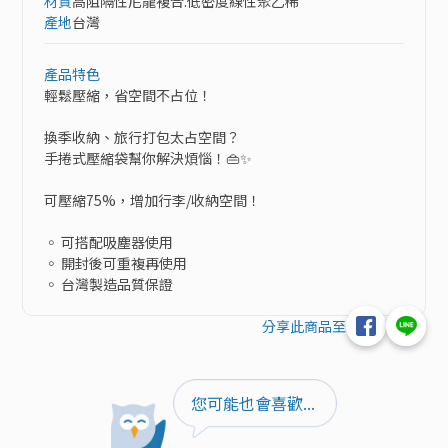
材質
高阻隔性尼龍複合.低密度線性聚乙稀
產地
台灣
產品特色
輕鬆壓縮，省空間不占位！

換季收納、旅行打包太占空間？

手捲式壓縮袋幫你解決煩惱！👜✨

可壓縮75%，增加行李/收納空間！

◦ 可搭配吸塵器使用

◦ 開封後可重複再使用

◦ 台灣製造品質保證
分享此商品至
您可能也會喜歡...