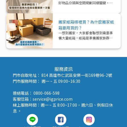
好物品分類與空間規劃同樣關鍵。本
文帶你深入了解「整理師」這個專業
角色，從服務內容、收費模式到實際
在搬家中能提供的協助與加值效益，
搬家紙箱哪裡買？為什麼搬家紙
一次解析！
箱要用買的？
一想到搬家，大家都會聯想到需要準
備大量紙箱，紙箱是準備搬家族群的
好夥伴！那該怎麼準備紙箱呢？
服務資訊
門市自取地址： 814 高雄市仁武區安樂一街169巷96-2號
門市服務時間： 週一 ~ 五 09:00~16:30
連絡電話： 0800-066-598
客服信箱：service@igprice.com
線上服務時間：週一 ~ 五 8:00~17:00，週六日、例假日休
息 。