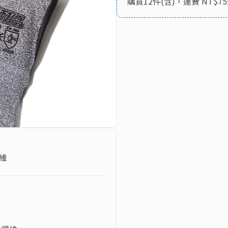
購買12件(含)，運費 NT$75
維