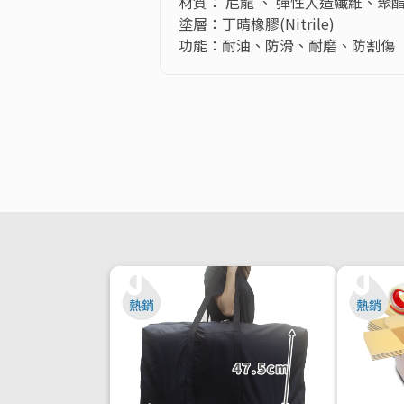
材質： 尼龍 、 彈性人造纖維、聚酯
塗層：丁晴橡膠(Nitrile)

功能：耐油、防滑、耐磨、防割傷