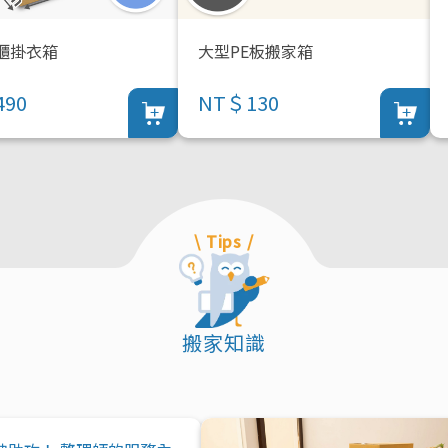
櫃掛衣箱
大型PE板搬家箱
90
NT＄130
\ Tips /
搬家知識