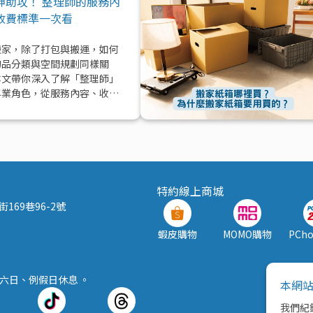
神助攻！ 整理師的服務內
收費標準一次看
搬家，除了打包與搬運，如何
物品分類與空間規劃同樣關
本文帶你深入了解「整理師」
專業角色，從服務內容、收費
到實際在搬家中能提供的協助
值效益，一次解析！
特約線上商城
169巷96-2號
蝦皮購物
MOMO購物
PCh
，週六日、例假日休息 。
本網站
我們紀