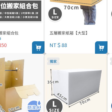
搬家組合包
五層搬家紙箱【大型】
0
50
NT＄88