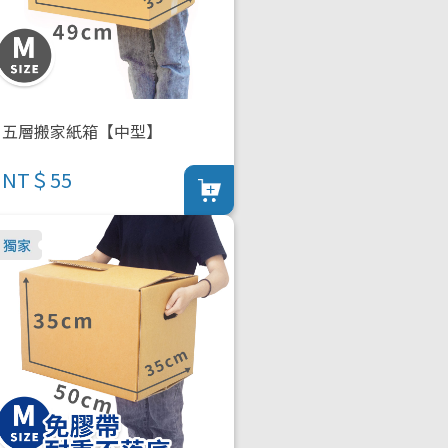
五層搬家紙箱【中型】
NT＄55