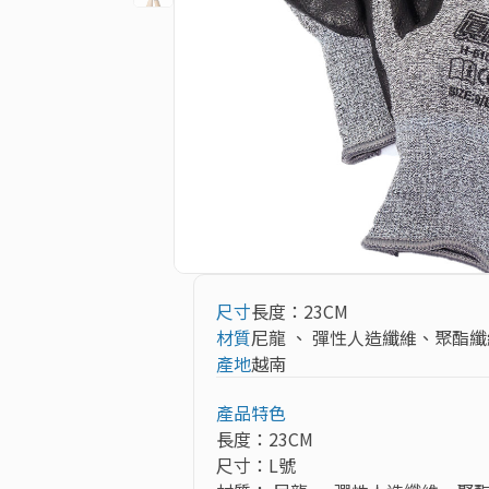
尺寸
長度：23CM
材質
尼龍 、 彈性人造纖維、聚酯纖
產地
越南
產品特色
長度：23CM

尺寸：L號
