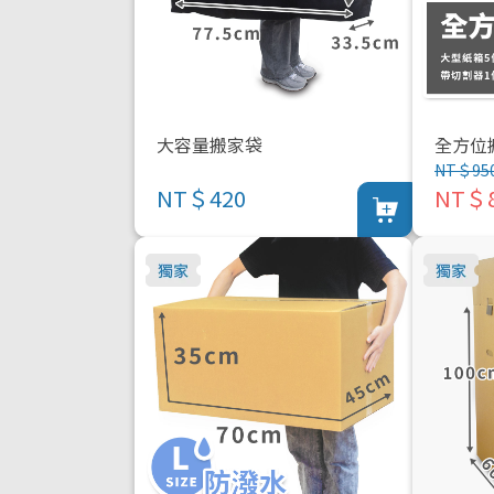
大容量搬家袋
全方位
NT＄95
NT＄420
NT＄8