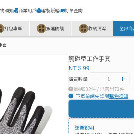
物須知
商業用戶
客製紙箱
訂單查詢
打包專區
搬運防護
收納清潔
全部商
手套
觸碰型工作手套
NT＄99
購買數量
還剩932件 / 已售出73件
下單前請先詳閱
購物須知
運費說明