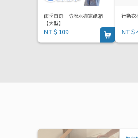
雨季首選｜防潑水搬家紙箱
行動衣
【大型】
NT＄109
NT＄4