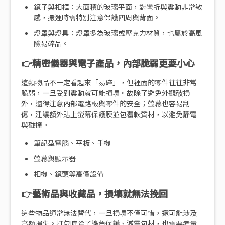
鏡子與相框：大面積的玻璃平面，對彎折與震動非常敏
感，搬運時需特別注意保護四周與背面。
燈罩與燈具：燈罩多為玻璃或壓克力材質，也屬於高風
險易碎品。
👉精密儀器與電子產品，內部脆弱更要小心
這類物品不一定看起來「易碎」，但裡面的零件往往非常
脆弱，一旦受到震動就可能損壞。故除了避免外觀破損
外，還得注意內部電路板與零件的安全；螢幕也容易刮
傷，建議額外貼上螢幕保護膜並包覆軟質材，以避免靜電
與碰撞。
筆記型電腦、平板、手機
螢幕與顯示器
相機、鏡頭等高價設備
👉藝術品與收藏品，損壞就無法挽回
這些物品通常無法替代，一旦損壞不僅可惜，還可能涉及
高額損失。打包時除了邊角保護、減震包材，也需要考量