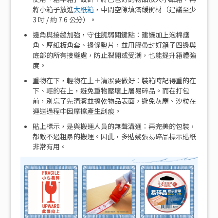
將小箱子放進
大紙箱
，中間空隙填滿緩衝材（建議至少
3 吋 / 約 7.6 公分）。
邊角與接縫加強，守住脆弱關鍵點：建議加上泡棉護
角、厚紙板角套、邊條墊片，並用膠帶封好箱子四邊與
底部的所有接縫處，防止裂開或受潮，也能提升箱體強
度。
重物在下，輕物在上＋清潔要做好：裝箱時記得重的在
下、輕的在上，避免重物壓壞上層易碎品。而在打包
前，別忘了先清潔並擦乾物品表面，避免灰塵、沙粒在
運送過程中因摩擦產生刮痕。
貼上標示，是與搬運人員的無聲溝通：再完美的包裝，
都敵不過粗暴的搬運。因此，多貼幾張易碎品標示貼紙
非常有用。