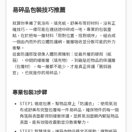
易碎品包裝技巧推薦
就算你準備了氣泡布、填充紙、舒美布等好材料，沒有正
確技巧，一樣可能在運送途中碎成一地。專業的包裝重
點，在於把每一層材料「用對位置、搭對順序」，組合成
一個由內而外的立體防護網，層層吸收並分散可能的外力
衝擊。
這套防護原理很像人體防禦機制：從最外層的硬殼（紙
箱）、中間的緩衝層（填充物），到最貼近物品的保護層
（包覆材），每一層都不能少，才是真正保護「脆弱器
官」，也就是你的易碎品！
專業包裝3步驟
STEP1. 徹底包裹，幫物品穿上「防護衣」：使用氣泡
布或舒美布完整包覆每一件易碎品，確保物件的每一個
角落與表面都得到緩衝保護。並將氣泡面朝內緊貼物品
表面，能有效吸收震動並分散衝擊力。
STEP2. 智慧填充，讓箱內物品穩定不移動：選對紙箱