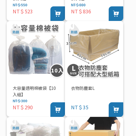
NT＄550
NT＄880
NT＄523
NT＄836
大容量透明棉被袋【10
衣物防塵套L
入組】
NT＄300
NT＄290
NT＄35