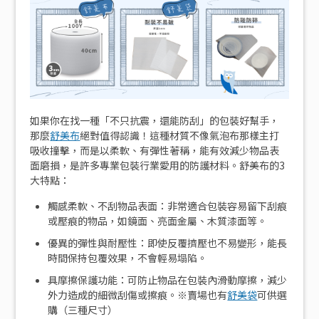
如果你在找一種「不只抗震，還能防刮」的包裝好幫手，
那麼
舒美布
絕對值得認識！這種材質不像氣泡布那樣主打
吸收撞擊，而是以柔軟、有彈性著稱，能有效減少物品表
面磨損，是許多專業包裝行業愛用的防護材料。舒美布的3
大特點：
觸感柔軟、不刮物品表面：非常適合包裝容易留下刮痕
或壓痕的物品，如鏡面、亮面金屬、木質漆面等。
優異的彈性與耐壓性：即使反覆擠壓也不易變形，能長
時間保持包覆效果，不會輕易塌陷。
具摩擦保護功能：可防止物品在包裝內滑動摩擦，減少
外力造成的細微刮傷或擦痕。※賣場也有
舒美袋
可供選
購（三種尺寸）