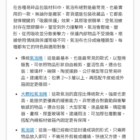
在各種易碎品包裝材料中，氣泡布絕對是最常見、也最實
用的一款。無論你是搬家、寄貨還是包裝收藏品，它都能
發揮關鍵的「吸震保護」效果。其原理很簡單：空氣泡被
封存在塑膠膜中，當受到外力撞擊時，氣泡會壓縮、變
形，從而吸收並分散衝擊力，保護內部物品不受損傷。根
據使用情境與保護等級不同，氣泡布也分成幾種類型，每
種都有它的特色與適用對象：
傳統
氣泡捲
：這是最基本、也是最常見的款式，以整捲
販售，可依照物品形狀自由裁剪，靈活性高。適合包
裝：玻璃杯、碗碟、陶瓷擺飾、公仔模型等日常易碎
品。建議用法：包裹 2～3 層以上，再搭配牛皮紙或外
箱固定更穩固。
大顆粒氣泡捲
：這款氣泡的直徑比傳統款大，強度也更
高，能提供更優異的緩衝能力。非常適合對震動與衝擊
敏感的物品。適合包裝：大型家電、液晶螢幕、精密儀
器、畫框、厚重玻璃等。建議用法：可加厚包覆數層，
搭配內襯板材做箱內固定更有保障。
氣泡袋
：這是一種已經裁切並封邊成袋的形式，只需將
物品放入即可，不需另外剪裁或纏繞，快速又方便。適