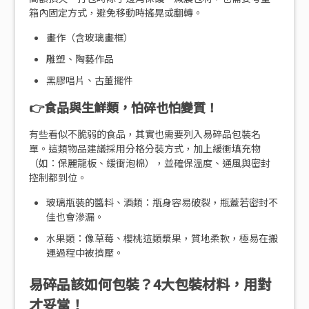
箱內固定方式，避免移動時搖晃或翻轉。
畫作（含玻璃畫框）
雕塑、陶藝作品
黑膠唱片、古董擺件
👉食品與生鮮類，怕碎也怕變質！
有些看似不脆弱的食品，其實也需要列入易碎品包裝名
單。這類物品建議採用分格分裝方式，加上緩衝填充物
（如：保麗龍板、緩衝泡棉），並確保溫度、通風與密封
控制都到位。
玻璃瓶裝的醬料、酒類：瓶身容易破裂，瓶蓋若密封不
佳也會滲漏。
水果類：像草莓、櫻桃這類漿果，質地柔軟，極易在搬
運過程中被擠壓。
易碎品該如何包裝？4大包裝材料，用對
才妥當！