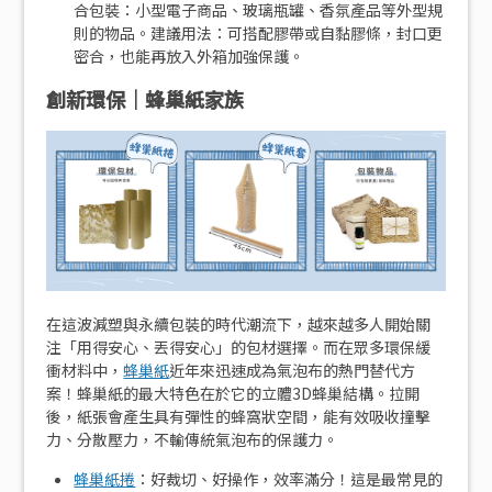
合包裝：小型電子商品、玻璃瓶罐、香氛產品等外型規
則的物品。建議用法：可搭配膠帶或自黏膠條，封口更
密合，也能再放入外箱加強保護。
創新環保｜蜂巢紙家族
在這波減塑與永續包裝的時代潮流下，越來越多人開始關
注「用得安心、丟得安心」的包材選擇。而在眾多環保緩
衝材料中，
蜂巢紙
近年來迅速成為氣泡布的熱門替代方
案！蜂巢紙的最大特色在於它的立體3D蜂巢結構。拉開
後，紙張會產生具有彈性的蜂窩狀空間，能有效吸收撞擊
力、分散壓力，不輸傳統氣泡布的保護力。
蜂巢紙捲
：好裁切、好操作，效率滿分！這是最常見的