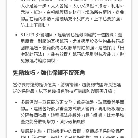
大小是第一步，太大會晃、太小又擠壓。接著，利用乖
乖粒、紙泡、白報紙等填充材料，填滿所有縫隙，避免
物品在箱內移動。建議填充不只四周，上下也要加強，
防止上下震動。
STEP3. 外箱加固，是最後也是最關鍵的一道防線：選
用厚實、耐壓的瓦楞紙箱，尤其適用於多件物品共箱或
國際運送。裝箱後務必以膠帶封底加強，建議採用「田
字形封箱法」，能有效提升紙箱的承重與抗震能力，避
免搬運時箱底開裂。
進階技巧，強化保護不留死角
當你要寄送的是價值高、結構複雜、超脆弱或國際長途運
送的易碎品，以下這幾招進階技巧能讓防護層再升級！
多層保護＋垂直擺放更安全：像是碗盤、玻璃盤等平面
物品，建議包好後以垂直方式放入箱內，再用紙板隔板
分隔每個物品。這種擺法能將外力轉向側邊，比水平堆
疊更能分散衝擊力，減少破損風險。
雙層箱包裝，打造緩衝中的緩衝：高價或極易碎物品可
使用「箱中箱」設計：將已包好的物品放入小紙箱，再