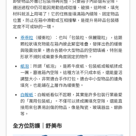
即使物品外層已包裝得再完整，只要箱子內部還有空隙，
運送過程中仍可能因晃動造成碰撞、破損。這時候，填充
材料就派上用場了！它的任務是填滿箱內縫隙、固定物品
位置，防止在箱中滑動或互相撞擊，是提升易碎品包裝穩
定度不可或缺的一環。
乖乖粒
（緩衝粒）：也叫「包裝粒、保麗龍粒」，這類
顆粒狀填充物能在箱內彼此緊密堆疊，發揮出色的緩衝
與吸震效果。適合各類中大型物品的空間填補，特別是
形狀不規則或需要多角度固定的物件。
紙泡
：所謂「紙泡」，是將牛皮紙、包裝紙或報紙揉成
一團，塞進箱內空隙。這種方法不只成本低，還能靈活
調整大小，非常適合手作打包。適合中小型物品的邊角
填充，也能鋪在上層作為緩衝墊。
白報紙
：白報紙看似不起眼，其實是許多包裝行業最愛
的「萬用包裝紙」。不僅可以揉成團填充空隙，還能直
接用來包裹易刮傷的物品，像是陶瓷、玻璃器皿、銀飾
等。
全方位防護｜舒美布