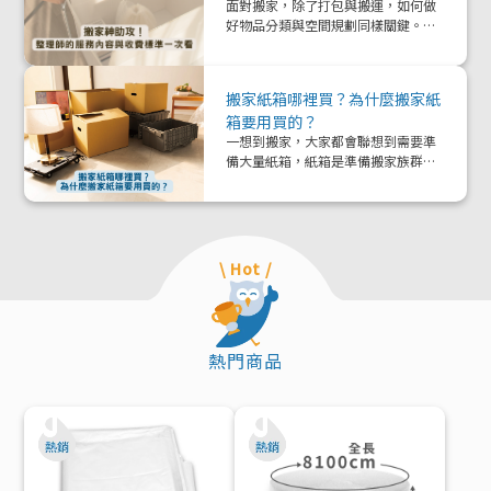
面對搬家，除了打包與搬運，如何做
好物品分類與空間規劃同樣關鍵。本
文帶你深入了解「整理師」這個專業
角色，從服務內容、收費模式到實際
在搬家中能提供的協助與加值效益，
搬家紙箱哪裡買？為什麼搬家紙
一次解析！
箱要用買的？
一想到搬家，大家都會聯想到需要準
備大量紙箱，紙箱是準備搬家族群的
好夥伴！那該怎麼準備紙箱呢？
\ Hot /
熱門商品