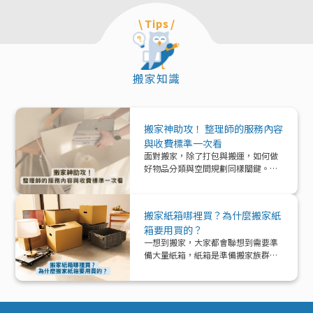
\ Tips /
搬家知識
搬家神助攻！ 整理師的服務內容
與收費標準一次看
面對搬家，除了打包與搬運，如何做
好物品分類與空間規劃同樣關鍵。本
文帶你深入了解「整理師」這個專業
角色，從服務內容、收費模式到實際
在搬家中能提供的協助與加值效益，
搬家紙箱哪裡買？為什麼搬家紙
一次解析！
箱要用買的？
一想到搬家，大家都會聯想到需要準
備大量紙箱，紙箱是準備搬家族群的
好夥伴！那該怎麼準備紙箱呢？