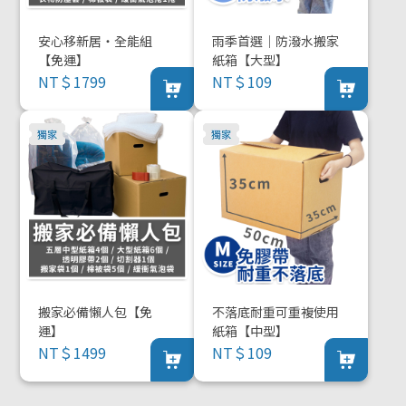
安心移新居・全能組
雨季首選｜防潑水搬家
【免運】
紙箱【大型】
NT＄1799
NT＄109
搬家必備懶人包【免
不落底耐重可重複使用
運】
紙箱【中型】
NT＄1499
NT＄109