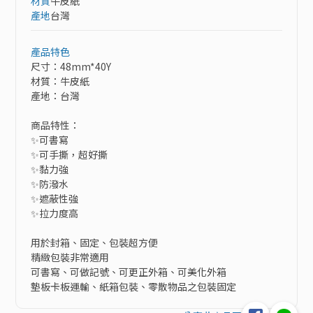
材質
牛皮紙
產地
台灣
產品特色
尺寸：48mm*40Y

材質：牛皮紙

產地：台灣

商品特性：

✨可書寫

✨可手撕，超好撕

✨黏力強

✨防潑水

✨遮蔽性強

✨拉力度高

用於封箱、固定、包裝超方便

精緻包裝非常適用

可書寫、可做記號、可更正外箱、可美化外箱

墊板卡板運輸、紙箱包裝、零散物品之包裝固定