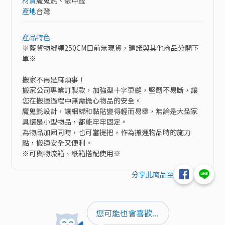
材質
魔鬼氈、聚甲醛
產地
台灣
產品特色
※藍貨物綁繩250CM目前無現貨，建議與其他商品分開下
單※

搬家不再是麻煩事！

搬家公司專業訂製款，加強型十字車縫，堅韌不易斷，讓
您在搬運過程中無需擔心物品的安全。

魔鬼氈設計，讓綑綁和黏貼變得輕而易舉，無論是大型家
具還是小型物品，都能牢牢固定。

為物品加固同時，也可當提把，作為搬運物品時的施力
點，搬運安全又便利。

※可與物流箱、紙箱搭配使用※
分享此商品至
您可能也會喜歡...