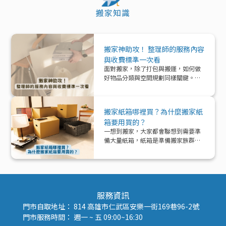
搬家知識
搬家神助攻！ 整理師的服務內容
與收費標準一次看
面對搬家，除了打包與搬運，如何做
好物品分類與空間規劃同樣關鍵。本
文帶你深入了解「整理師」這個專業
角色，從服務內容、收費模式到實際
在搬家中能提供的協助與加值效益，
搬家紙箱哪裡買？為什麼搬家紙
一次解析！
箱要用買的？
一想到搬家，大家都會聯想到需要準
備大量紙箱，紙箱是準備搬家族群的
好夥伴！那該怎麼準備紙箱呢？
服務資訊
門市自取地址： 814 高雄市仁武區安樂一街169巷96-2號
門市服務時間： 週一 ~ 五 09:00~16:30