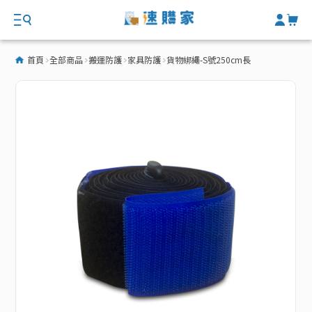
首頁
全部商品
搬運防護
家具防護
貨物綁繩-S號250cm長