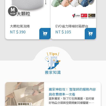
大顆粒氣泡捲
EVO省力降噪封箱膠台
NT＄390
NT＄105
\ Tips /
搬家知識
搬家神助攻！ 整理師的服務內容
與收費標準一次看
面對搬家，除了打包與搬運，如何做
好物品分類與空間規劃同樣關鍵。本