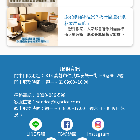
文帶你深入了解「整理師」這個專業
角色，從服務內容、收費模式到實際
在搬家中能提供的協助與加值效益，
搬家紙箱哪裡買？為什麼搬家紙
一次解析！
箱要用買的？
一想到搬家，大家都會聯想到需要準
備大量紙箱，紙箱是準備搬家族群的
好夥伴！那該怎麼準備紙箱呢？
服務資訊
門市自取地址： 814 高雄市仁武區安樂一街169巷96-2號
門市服務時間： 週一 ~ 五 09:00~16:30
連絡電話： 0800-066-598
客服信箱：service@igprice.com
線上服務時間：週一 ~ 五 8:00~17:00，週六日、例假日休
息 。
LINE客服
FB粉絲團
Instagram