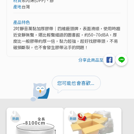
材質
聚丙烯(OPP)、膠
產地
台灣
產品特色
2吋靜音萬黏加厚膠帶｜四維鹿頭牌，表面滑順，使用時趨
近安靜無聲，堪比輕聲細語的圖書館，約50~70dBA，厚
度比一般膠帶約厚一倍，黏力超強，超好找膠帶頭，不易
破損斷裂，也不會發生膠帶沾手的問題！
分享此商品至
您可能也會喜歡...