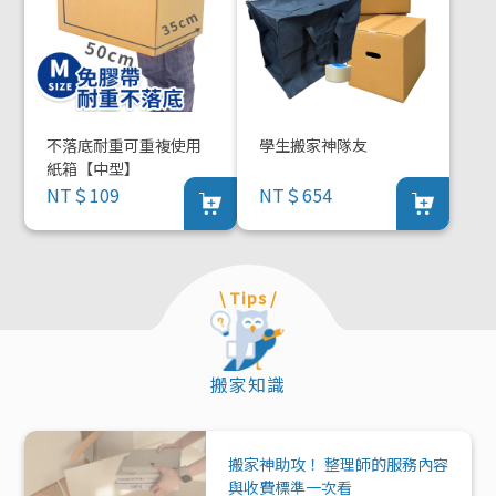
不落底耐重可重複使用
學生搬家神隊友
紙箱【中型】
NT＄109
NT＄654
\ Tips /
搬家知識
搬家神助攻！ 整理師的服務內容
與收費標準一次看