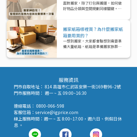
面對搬家，除了打包與搬運，如何做
好物品分類與空間規劃同樣關鍵。本
文帶你深入了解「整理師」這個專業
角色，從服務內容、收費模式到實際
在搬家中能提供的協助與加值效益，
搬家紙箱哪裡買？為什麼搬家紙
一次解析！
箱要用買的？
一想到搬家，大家都會聯想到需要準
備大量紙箱，紙箱是準備搬家族群的
好夥伴！那該怎麼準備紙箱呢？
服務資訊
門市自取地址： 814 高雄市仁武區安樂一街169巷96-2號
門市服務時間： 週一 ~ 五 09:00~16:30
連絡電話： 0800-066-598
客服信箱：service@igprice.com
線上服務時間：週一 ~ 五 8:00~17:00，週六日、例假日休
息 。