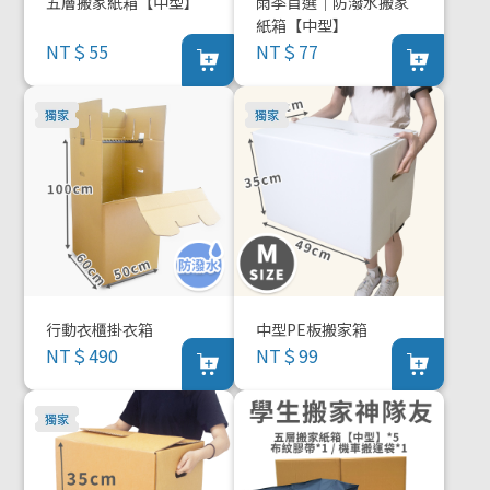
五層搬家紙箱【中型】
雨季首選｜防潑水搬家
紙箱【中型】
NT＄55
NT＄77
行動衣櫃掛衣箱
中型PE板搬家箱
NT＄490
NT＄99