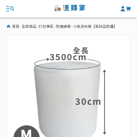
首頁
全部商品
打包專區
防撞緩衝
小氣泡布捲【易碎品防護】