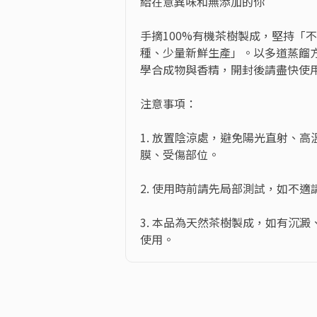
給在意異味和無添加的你

手摘100%有機茶樹製成，堅持「
種、少量新鮮生產」。以多道蒸餾
學合成物與香精，開封後請盡快使用
注意事項：

1. 放置陰涼處，避免陽光直射、
膜、受傷部位。

2. 使用時前請先局部測試，如不適請
3. 本品為天然茶樹製成，如有沉
使用。