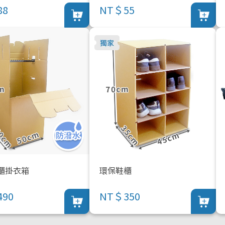
88
NT＄55
櫃掛衣箱
環保鞋櫃
90
NT＄350