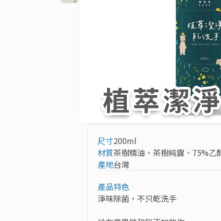
尺寸
200ml
材質
茶樹精油、茶樹純露、75%乙
產地
台灣
產品特色
淨味除菌，不只乾洗手
