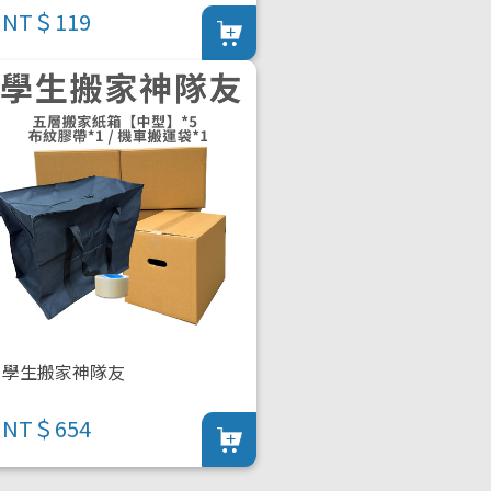
NT＄119
學生搬家神隊友
NT＄654