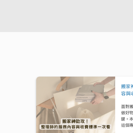
搬家
容與
面對
做好
鍵。
這個
模式