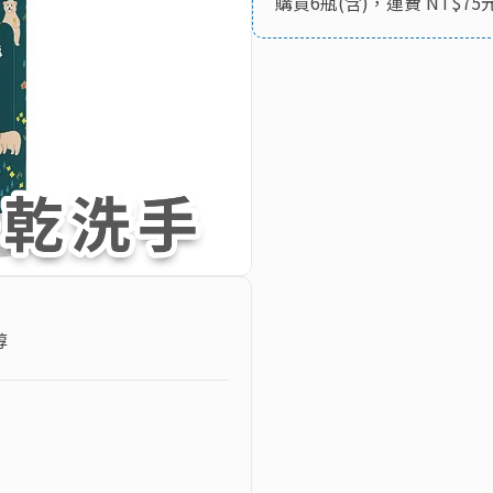
購買6瓶(含)，運費 NT$75
醇