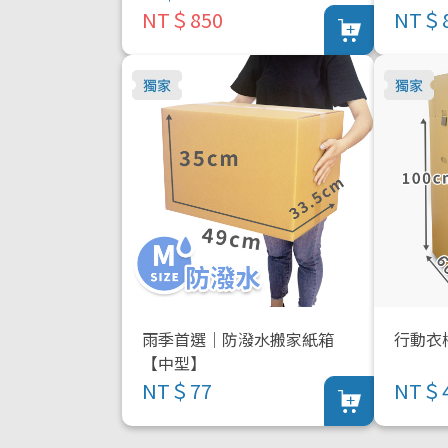
NT＄850
NT＄
雨季首選｜防潑水搬家紙箱
行動衣
【中型】
NT＄77
NT＄4