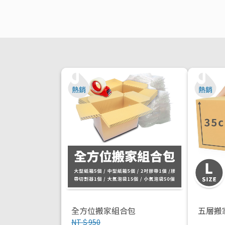
全方位搬家組合包
五層搬
NT＄950