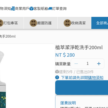
物須知
商業用戶
客製紙箱
訂單查詢
打包專區
搬運防護
收納清潔
全部商
手200ml
植萃潔淨乾洗手200ml
NT＄280
購買數量
還剩5件 / 已售出0件
下單前請先詳閱
購物須知
運費說明