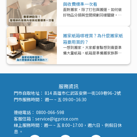
與收費標準一次看
面對搬家，除了打包與搬運，如何做
好物品分類與空間規劃同樣關鍵。本
文帶你深入了解「整理師」這個專業
角色，從服務內容、收費模式到實際
在搬家中能提供的協助與加值效益，
搬家紙箱哪裡買？為什麼搬家紙
一次解析！
箱要用買的？
一想到搬家，大家都會聯想到需要準
備大量紙箱，紙箱是準備搬家族群的
好夥伴！那該怎麼準備紙箱呢？
服務資訊
門市自取地址： 814 高雄市仁武區安樂一街169巷96-2號
門市服務時間： 週一 ~ 五 09:00~16:30
連絡電話： 0800-066-598
客服信箱：service@igprice.com
線上服務時間：週一 ~ 五 8:00~17:00，週六日、例假日休
息 。