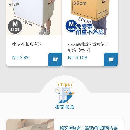
中型PE板搬家箱
不落底耐重可重複使用
紙箱【中型】
NT＄99
NT＄109
\ Tips /
搬家知識
搬家神助攻！ 整理師的服務內容