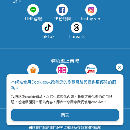
息 。
LINE客服
FB粉絲團
Instagram
TikTok
Threads
特約線上商城
蝦皮購物
MOMO購物
PChome24h
本網站使用Cookies來改善您的瀏覽體驗與提供更優質的服
務。
露天拍賣
酷澎
我們紀錄cookie資訊，以提供客製化內容，此舉可優化您的使用體
驗，若繼續閱覽本網站內容，即表示您同意我們使用cookies。
同意
Copyright © 2026 五九八資訊科技有限公司
營利事業統一編號：42792216
關於我們
聯絡我們
服務協議
隱私權政策
購物須知