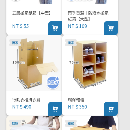
五層搬家紙箱【中型】
雨季首選｜防潑水搬家
紙箱【大型】
NT＄55
NT＄109
行動衣櫃掛衣箱
環保鞋櫃
NT＄490
NT＄350