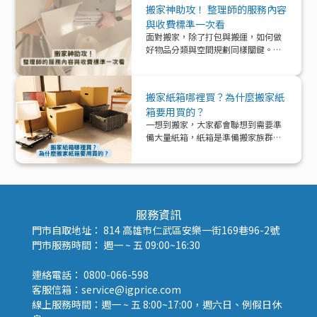
搬家神助攻！ 整理師的服務內容
與收費標準一次看
面對搬家，除了打包與搬運，如何做
好物品分類與空間規劃同樣關鍵。本
文帶你深入了解「整理師」這個專業
角色，從服務內容、收費模式到實際
在搬家中能提供的協助與加值效益，
搬家紙箱哪裡買？為什麼搬家紙
一次解析！
箱要用買的？
一想到搬家，大家都會聯想到需要準
備大量紙箱，紙箱是準備搬家族群的
好夥伴！那該怎麼準備紙箱呢？
服務資訊
門市自取地址： 814 高雄市仁武區安樂一街169巷96-2號
門市服務時間： 週一 ~ 五 09:00~16:30
連絡電話： 0800-066-598
客服信箱：service@igprice.com
線上服務時間：週一 ~ 五 8:00~17:00，週六日、例假日休