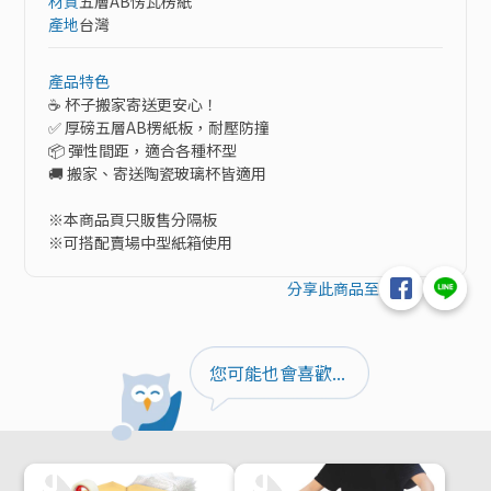
材質
五層AB愣瓦楞紙
產地
台灣
產品特色
☕ 杯子搬家寄送更安心！

✅ 厚磅五層AB楞紙板，耐壓防撞

📦 彈性間距，適合各種杯型

🚚 搬家、寄送陶瓷玻璃杯皆適用

※本商品頁只販售分隔板

※可搭配賣場中型紙箱使用
分享此商品至
您可能也會喜歡...