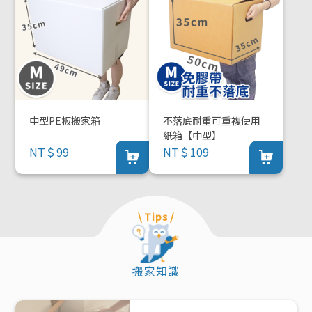
中型PE板搬家箱
不落底耐重可重複使用
紙箱【中型】
NT＄99
NT＄109
\ Tips /
搬家知識