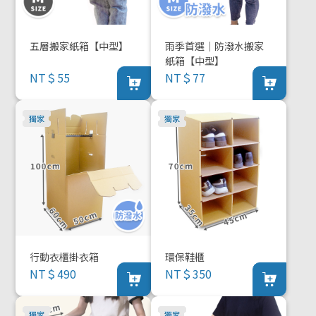
五層搬家紙箱【中型】
雨季首選｜防潑水搬家
紙箱【中型】
NT＄55
NT＄77
行動衣櫃掛衣箱
環保鞋櫃
NT＄490
NT＄350