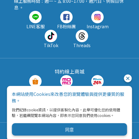
線上服務時間：週一 ~ 五 8:00~17:00，週六日、例假日休
息 。
LINE客服
FB粉絲團
Instagram
TikTok
Threads
特約線上商城
蝦皮購物
MOMO購物
PChome24h
本網站使用Cookies來改善您的瀏覽體驗與提供更優質的服
務。
露天拍賣
酷澎
我們紀錄cookie資訊，以提供客製化內容，此舉可優化您的使用體
驗，若繼續閱覽本網站內容，即表示您同意我們使用cookies。
同意
Copyright © 2026 五九八資訊科技有限公司
營利事業統一編號：42792216