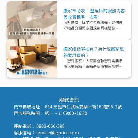
搬家神助攻！ 整理師的服務內容
與收費標準一次看
面對搬家，除了打包與搬運，如何做
好物品分類與空間規劃同樣關鍵。本
文帶你深入了解「整理師」這個專業
角色，從服務內容、收費模式到實際
在搬家中能提供的協助與加值效益，
搬家紙箱哪裡買？為什麼搬家紙
一次解析！
箱要用買的？
一想到搬家，大家都會聯想到需要準
備大量紙箱，紙箱是準備搬家族群的
好夥伴！那該怎麼準備紙箱呢？
服務資訊
門市自取地址： 814 高雄市仁武區安樂一街169巷96-2號
門市服務時間： 週一 ~ 五 09:00~16:30
連絡電話： 0800-066-598
客服信箱：service@igprice.com