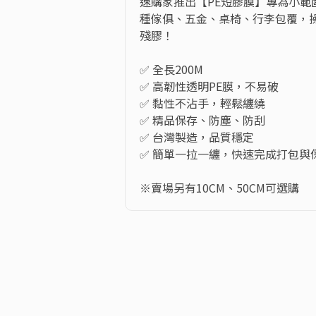
速購家推出【PE短膠膜】專為小範
種傢俱、五金、桌椅、行李包覆，
殘膠！

✅ 全長200M

✅ 高韌性透明PE膜，不易破

✅ 黏性不沾手，輕鬆纏繞

✅ 精品保存、防塵、防刮

✅ 台灣製造，品質穩定

✅ 簡單一拉一纏，快速完成打包與保
※賣場另有10CM、50CM可選購