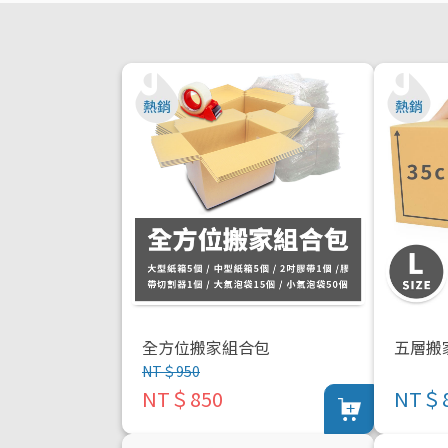
全方位搬家組合包
五層搬
NT＄950
NT＄850
NT＄