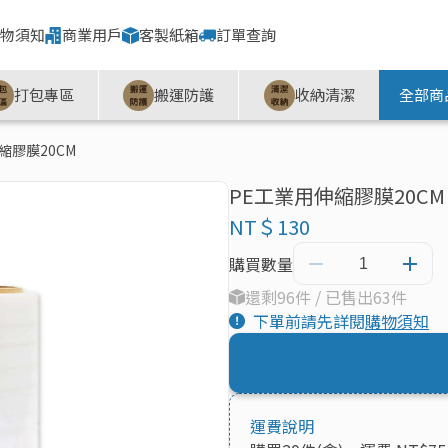
物須知
商業用戶
客製紙箱
訂單查詢
打包專區
搬運防護
收納清潔
全部商
縮膠膜20CM
PE工業用伸縮膠膜20CM
NT＄130
購買數量
還剩96件 / 已售出63件
下單前請先詳閱
購物須知
運費說明