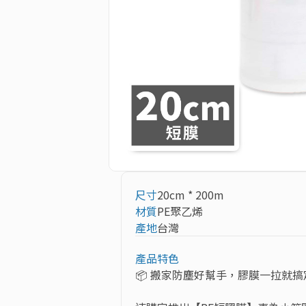
尺寸
20cm * 200m
材質
PE聚乙烯
產地
台灣
產品特色
📦 搬家防塵好幫手，膠膜一拉就搞