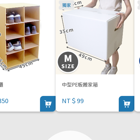
櫃
中型PE板搬家箱
50
NT＄99