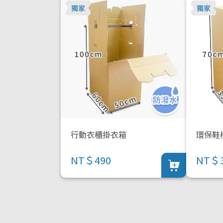
行動衣櫃掛衣箱
環保鞋
NT＄490
NT＄3