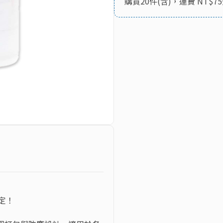
購買20件(含)，運費 NT$7
定！
