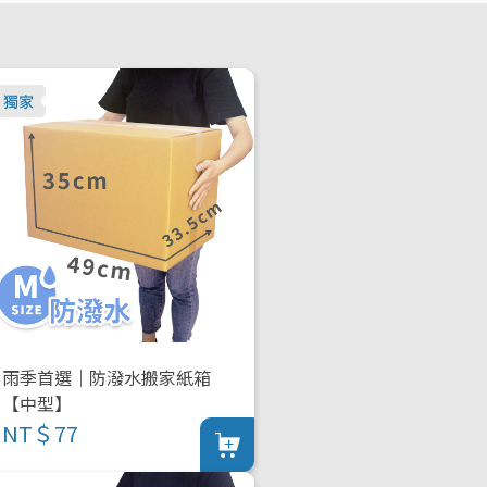
雨季首選｜防潑水搬家紙箱
【中型】
NT＄77