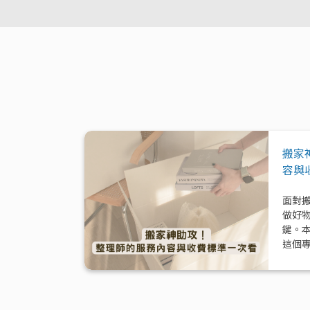
搬家
容與
面對
做好
鍵。
這個
模式
與加