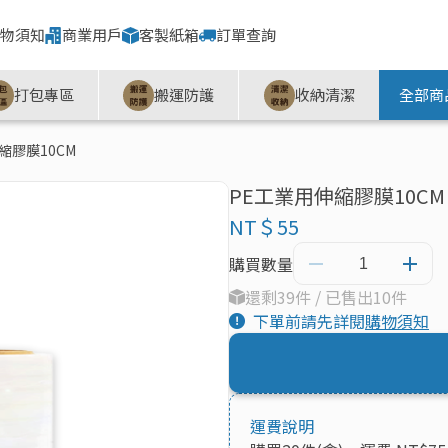
物須知
商業用戶
客製紙箱
訂單查詢
打包專區
搬運防護
收納清潔
全部商
縮膠膜10CM
PE工業用伸縮膠膜10CM
NT＄55
購買數量
還剩39件 / 已售出10件
下單前請先詳閱
購物須知
運費說明