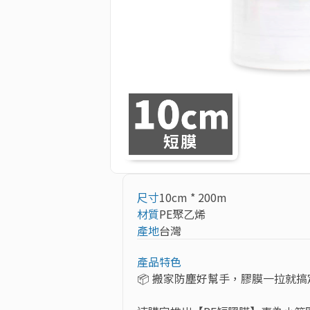
尺寸
10cm * 200m
材質
PE聚乙烯
產地
台灣
產品特色
📦 搬家防塵好幫手，膠膜一拉就搞