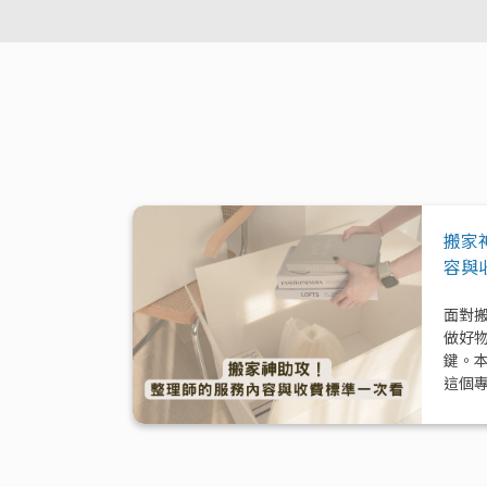
搬家
容與
面對
做好
鍵。
這個
模式
與加