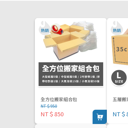
全方位搬家組合包
五層搬
NT＄950
NT＄850
NT＄