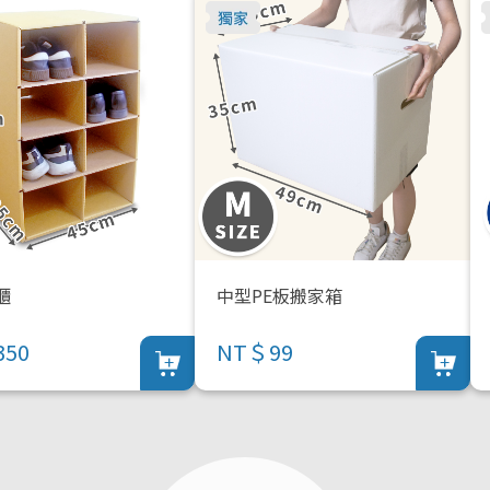
櫃
中型PE板搬家箱
50
NT＄99