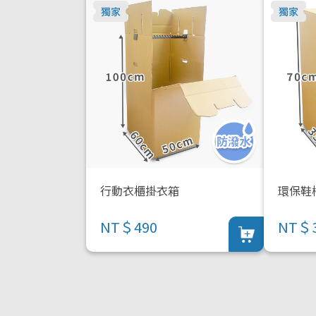
行動衣櫃掛衣箱
環保鞋
NT＄490
NT＄3