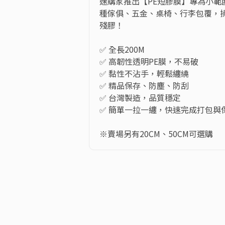
速購家推出【PE短膠膜】專為小範
種傢俱、五金、桌椅、行李包覆，
殘膠！

✅ 全長200M

✅ 高韌性透明PE膜，不易破

✅ 黏性不沾手，輕鬆纏繞

✅ 精品保存、防塵、防刮

✅ 台灣製造，品質穩定

✅ 簡單一拉一纏，快速完成打包與保
※賣場另有20CM、50CM可選購