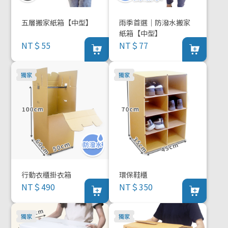
五層搬家紙箱【中型】
雨季首選｜防潑水搬家
紙箱【中型】
NT＄55
NT＄77
行動衣櫃掛衣箱
環保鞋櫃
NT＄490
NT＄350