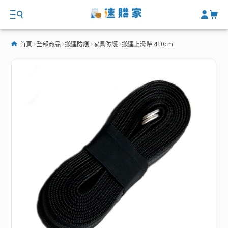
首頁
全部商品
搬運防護
家具防護
搬運止滑帶 410cm