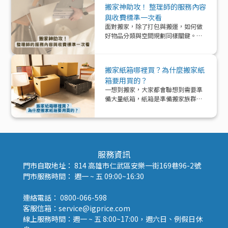
搬家神助攻！ 整理師的服務內容
與收費標準一次看
面對搬家，除了打包與搬運，如何做
好物品分類與空間規劃同樣關鍵。本
文帶你深入了解「整理師」這個專業
角色，從服務內容、收費模式到實際
在搬家中能提供的協助與加值效益，
搬家紙箱哪裡買？為什麼搬家紙
一次解析！
箱要用買的？
一想到搬家，大家都會聯想到需要準
備大量紙箱，紙箱是準備搬家族群的
好夥伴！那該怎麼準備紙箱呢？
服務資訊
門市自取地址： 814 高雄市仁武區安樂一街169巷96-2號
門市服務時間： 週一 ~ 五 09:00~16:30
連絡電話： 0800-066-598
客服信箱：service@igprice.com
線上服務時間：週一 ~ 五 8:00~17:00，週六日、例假日休