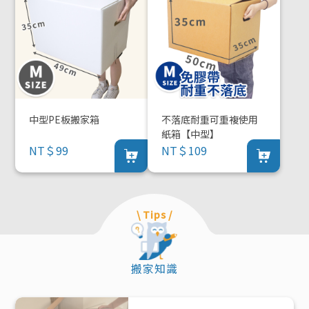
中型PE板搬家箱
不落底耐重可重複使用
紙箱【中型】
NT＄99
NT＄109
\ Tips /
搬家知識