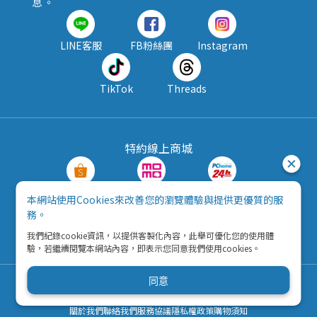
息 。
LINE客服
FB粉絲團
Instagram
TikTok
Threads
特約線上商城
蝦皮購物
MOMO購物
PChome24h
本網站使用Cookies來改善您的瀏覽體驗與提供更優質的服
務。
露天拍賣
酷澎
我們紀錄cookie資訊，以提供客製化內容，此舉可優化您的使用體
驗，若繼續閱覽本網站內容，即表示您同意我們使用cookies。
同意
Copyright © 2026 五九八資訊科技有限公司
營利事業統一編號：42792216
關於我們
聯絡我們
服務協議
隱私權政策
購物須知