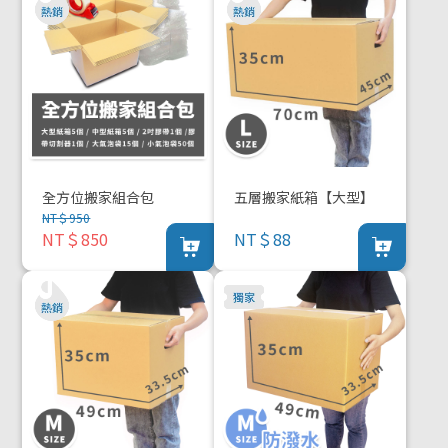
全方位搬家組合包
五層搬家紙箱【大型】
NT＄950
NT＄850
NT＄88