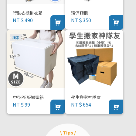
行動衣櫃掛衣箱
環保鞋櫃
NT＄490
NT＄350
中型PE板搬家箱
學生搬家神隊友
NT＄99
NT＄654
\ Tips /