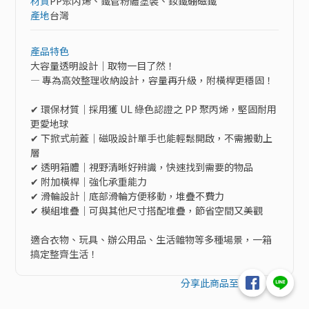
材質
PP聚丙烯、鐵管粉體塗裝、釹鐵硼磁鐵
產地
台灣
產品特色
大容量透明設計｜取物一目了然！

— 專為高效整理收納設計，容量再升級，附橫桿更穩固！

✔ 環保材質｜採用獲 UL 綠色認證之 PP 聚丙烯，堅固耐用
更愛地球

✔ 下掀式前蓋｜磁吸設計單手也能輕鬆開啟，不需搬動上
層

✔ 透明箱體｜視野清晰好辨識，快速找到需要的物品

✔ 附加橫桿｜強化承重能力

✔ 滑輪設計｜底部滑輪方便移動，堆疊不費力

✔ 模組堆疊｜可與其他尺寸搭配堆疊，節省空間又美觀

適合衣物、玩具、辦公用品、生活雜物等多種場景，一箱
搞定整齊生活！
分享此商品至