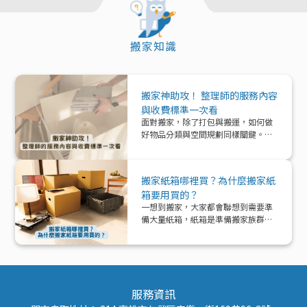
搬家知識
搬家神助攻！ 整理師的服務內容
與收費標準一次看
面對搬家，除了打包與搬運，如何做
好物品分類與空間規劃同樣關鍵。本
文帶你深入了解「整理師」這個專業
角色，從服務內容、收費模式到實際
在搬家中能提供的協助與加值效益，
搬家紙箱哪裡買？為什麼搬家紙
一次解析！
箱要用買的？
一想到搬家，大家都會聯想到需要準
備大量紙箱，紙箱是準備搬家族群的
好夥伴！那該怎麼準備紙箱呢？
服務資訊